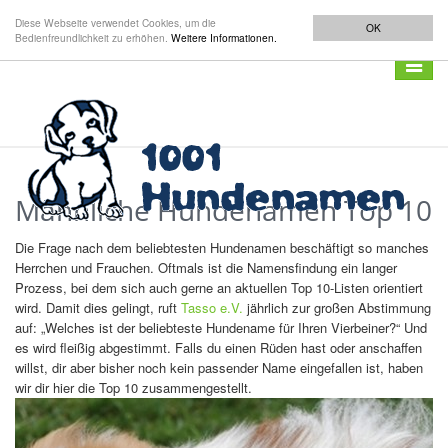
Diese Webseite verwendet Cookies, um die
OK
Bedienfreundlichkeit zu erhöhen.
Weitere Informationen.
Navigat
anzeig
Männliche Hundenamen Top 10
Die Frage nach dem beliebtesten Hundenamen beschäftigt so manches
Herrchen und Frauchen. Oftmals ist die Namensfindung ein langer
Prozess, bei dem sich auch gerne an aktuellen Top 10-Listen orientiert
wird. Damit dies gelingt, ruft
Tasso e.V.
jährlich zur großen Abstimmung
auf: „Welches ist der beliebteste Hundename für Ihren Vierbeiner?“ Und
es wird fleißig abgestimmt. Falls du einen Rüden hast oder anschaffen
willst, dir aber bisher noch kein passender Name eingefallen ist, haben
wir dir hier die Top 10 zusammengestellt.