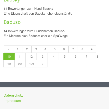
11 Bewertungen zum Hund Badsky
Eine Eigenschaft von Badsky: eher eigenständig
Baduso
14 Bewertungen zum Hundenamen Baduso
Ein Merkmal von Baduso: eher ein Spaßvogel
...
«
1
2
3
4
5
6
7
8
9
10
11
12
13
14
15
16
17
18
19
20
124
»
Datenschutz
Impressum