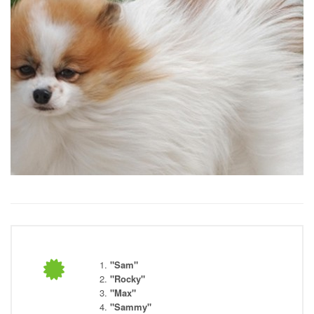
"Sam"
"Rocky"
"Max"
"Sammy"