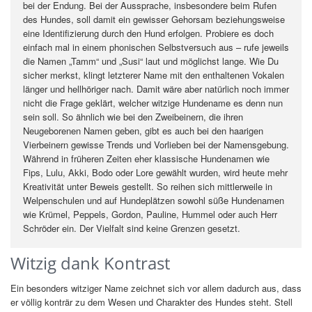
bei der Endung. Bei der Aussprache, insbesondere beim Rufen
des Hundes, soll damit ein gewisser Gehorsam beziehungsweise
eine Identifizierung durch den Hund erfolgen. Probiere es doch
einfach mal in einem phonischen Selbstversuch aus – rufe jeweils
die Namen „Tamm“ und „Susi“ laut und möglichst lange. Wie Du
sicher merkst, klingt letzterer Name mit den enthaltenen Vokalen
länger und hellhöriger nach. Damit wäre aber natürlich noch immer
nicht die Frage geklärt, welcher witzige Hundename es denn nun
sein soll. So ähnlich wie bei den Zweibeinern, die ihren
Neugeborenen Namen geben, gibt es auch bei den haarigen
Vierbeinern gewisse Trends und Vorlieben bei der Namensgebung.
Während in früheren Zeiten eher klassische Hundenamen wie
Fips, Lulu, Akki, Bodo oder Lore gewählt wurden, wird heute mehr
Kreativität unter Beweis gestellt. So reihen sich mittlerweile in
Welpenschulen und auf Hundeplätzen sowohl süße Hundenamen
wie Krümel, Peppels, Gordon, Pauline, Hummel oder auch Herr
Schröder ein. Der Vielfalt sind keine Grenzen gesetzt.
Witzig dank Kontrast
Ein besonders witziger Name zeichnet sich vor allem dadurch aus, dass
er völlig konträr zu dem Wesen und Charakter des Hundes steht. Stell