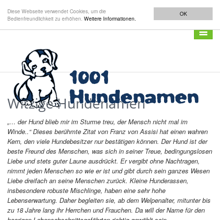
Diese Webseite verwendet Cookies, um die
OK
Bedienfreundlichkeit zu erhöhen.
Weitere Informationen.
Navigat
anzeig
Witzige Hundenamen
„… der Hund blieb mir im Sturme treu, der Mensch nicht mal im
Winde..“ Dieses berühmte Zitat von Franz von Assisi hat einen wahren
Kern, den viele Hundebesitzer nur bestätigen können. Der Hund ist der
beste Freund des Menschen, was sich in seiner Treue, bedingungslosen
Liebe und stets guter Laune ausdrückt. Er vergibt ohne Nachtragen,
nimmt jeden Menschen so wie er ist und gibt durch sein ganzes Wesen
Liebe dreifach an seine Menschen zurück. Kleine Hunderassen,
insbesondere robuste Mischlinge, haben eine sehr hohe
Lebenserwartung. Daher begleiten sie, ab dem Welpenalter, mitunter bis
zu 18 Jahre lang ihr Herrchen und Frauchen. Da will der Name für den
haarigen Lebensabschnittsgefährten richtig gewählt sein.