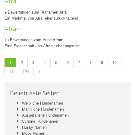
Afra
9 Bewertungen zum Rufnamen Afra
Ein Merkmal von Afra: eher zurückhaltend
Afram
13 Bewertungen zum Hund Afram
Eine Eigenschaft von Afram: eher ängstlich
...
1
2
3
4
5
6
7
8
9
10
11
124
»
Beliebteste Seiten
Weibliche Hundenamen
Männliche Hundenamen
Ausgefallene Hundenamen
Schöne Hundenamen
Husky Namen
Mops Namen