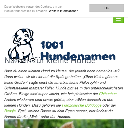
Diese Webseite verwendet Cookies, um die
OK
Bedienfreundlichkeit zu erhöhen.
Weitere Informationen.
Navigat
anzeig
Namen für kleine Hunde
Hast du einen kleinen Hund zu Hause, der jedoch noch namenlos ist?
Dann wollen wir dir hier auf die Sprünge helfen. „
Ohne Kleine gäbe es
keine Großen“ sagte einst die amerikanische Philosophin und
Schriftstellerin Margaret Fuller. Hunde gibt es in den unterschiedlichsten
Größen. Einige sind super winzig, wie beispielsweise der
Chihuahua
.
Andere wiederrum sind etwas größer, aber zählen dennoch zu den
kleinen Hunden. Dazu gehören die
Französische Bulldogge
oder der
Beagle
. Egal, welche Rasse du dein Eigen nennst, hier findest du
Namen für die „Minis“ unter den Hunden.