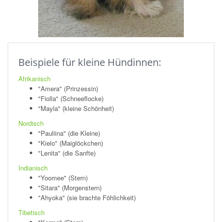
Beispiele für kleine Hündinnen:
Afrikanisch
"Amera" (Prinzessin)
"Fiolla" (Schneeflocke)
"Mayla" (kleine Schönheit)
Nordisch
"Pauliina" (die Kleine)
"Kielo" (Maiglöckchen)
"Lenita" (die Sanfte)
Indianisch
"Yoomee" (Stern)
"Sitara" (Morgenstern)
"Ahyoka" (sie brachte Föhlichkeit)
Tibetisch