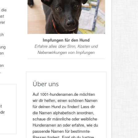
 die
st
rer
ch
Impfungen für den Hund
Erfahre alles über Sinn, Kosten und
ung
Nebenwirkungen von Impfungen
en
den
.
Über uns
Auf 1001-hundenamen.de möchten
wir dir helfen, einen schönen Namen
st
für deinen Hund zu finden! Lass dir
dir
die Namen alphabetisch anordnen,
schaue dir männliche oder weibliche
Hundenamen an oder erfahre, wie du
passende Namen für bestimmte
Rassen findest. Egal ob du lustige,