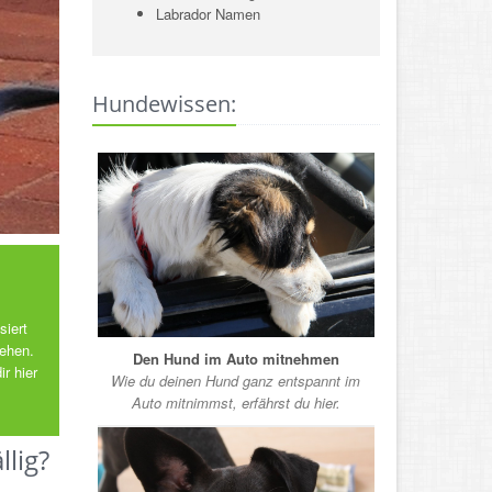
Labrador Namen
Hundewissen:
siert
gehen.
Den Hund im Auto mitnehmen
r hier
Wie du deinen Hund ganz entspannt im
Auto mitnimmst, erfährst du hier.
lig?