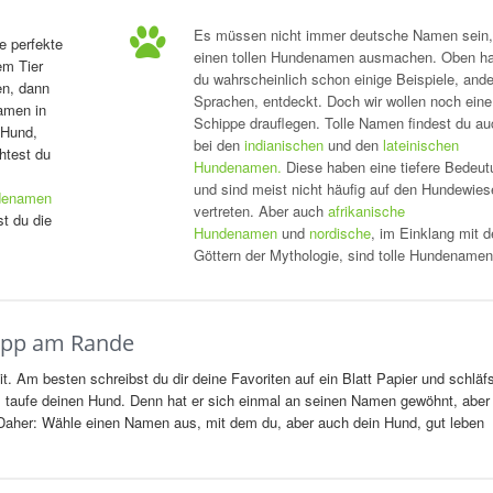
Es müssen nicht immer deutsche Namen sein,
ie perfekte
einen tollen Hundenamen ausmachen. Oben ha
m Tier
du wahrscheinlich schon einige Beispiele, ande
n, dann
Sprachen, entdeckt. Doch wir wollen noch eine
amen in
Schippe drauflegen. Tolle Namen findest du au
 Hund,
bei den
indianischen
und den
lateinischen
htest du
Hundenamen.
Diese haben eine tiefere Bedeut
und sind meist nicht häufig auf den Hundewies
ndenamen
vertreten. Aber auch
afrikanische
t du die
Hundenamen
und
nordische
, im Einklang mit 
Göttern der Mythologie, sind tolle Hundenamen
Tipp am Rande
Am besten schreibst du dir deine Favoriten auf ein Blatt Papier und schläf
st, taufe deinen Hund. Denn hat er sich einmal an seinen Namen gewöhnt, aber 
r. Daher: Wähle einen Namen aus, mit dem du, aber auch dein Hund, gut leben