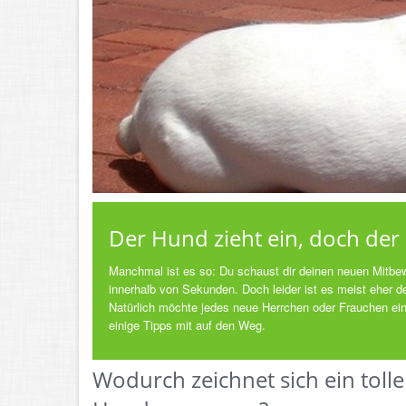
Der Hund zieht ein, doch der
Manchmal ist es so: Du schaust dir deinen neuen Mitbewo
innerhalb von Sekunden. Doch leider ist es meist eher 
Natürlich möchte jedes neue Herrchen oder Frauchen eine
einige Tipps mit auf den Weg.
Wodurch zeichnet sich ein tolle