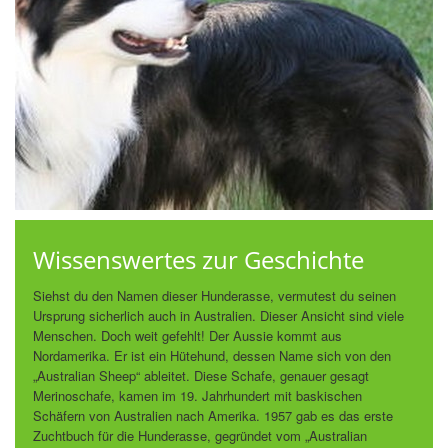
Wissenswertes zur Geschichte
Siehst du den Namen dieser Hunderasse, vermutest du seinen
Ursprung sicherlich auch in Australien. Dieser Ansicht sind viele
Menschen. Doch weit gefehlt! Der Aussie kommt aus
Nordamerika. Er ist ein Hütehund, dessen Name sich von den
„Australian Sheep“ ableitet. Diese Schafe, genauer gesagt
Merinoschafe, kamen im 19. Jahrhundert mit baskischen
Schäfern von Australien nach Amerika. 1957 gab es das erste
Zuchtbuch für die Hunderasse, gegründet vom „Australian