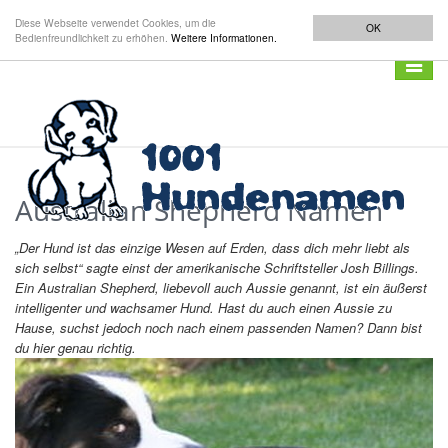
Diese Webseite verwendet Cookies, um die
OK
Bedienfreundlichkeit zu erhöhen.
Weitere Informationen.
Navigat
anzeig
Australian Shepherd Namen
„Der Hund ist das einzige Wesen auf Erden, dass dich mehr liebt als
sich selbst“ sagte einst der amerikanische Schriftsteller Josh Billings.
Ein Australian Shepherd, liebevoll auch Aussie genannt, ist ein äußerst
intelligenter und wachsamer Hund. Hast du auch einen Aussie zu
Hause, suchst jedoch noch nach einem passenden Namen? Dann bist
du hier genau richtig.