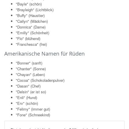
"Bayle" (schön)
"Brayleigh" (Lichtblick)
"Buffy" (Haustier)
"Cailyn" (Mädchen)
"Donnica" (Dame)
"Emilly" (Schönheit)
"Flo" (blühend)
"Franchesca" (frei)
Amerikanische Namen für Rüden
"Bonner" (sanft)
"Chanter" (Sonne)
"Chayan" (Leben)
"Cocoa" (Schokoladenpulver)
"Dasan" (Chef)
"Delsin" (er ist so)
"Enli" (Hund)
"Erv" (schön)
"Felimy" (immer gut)
"Fone" (Schneekind)