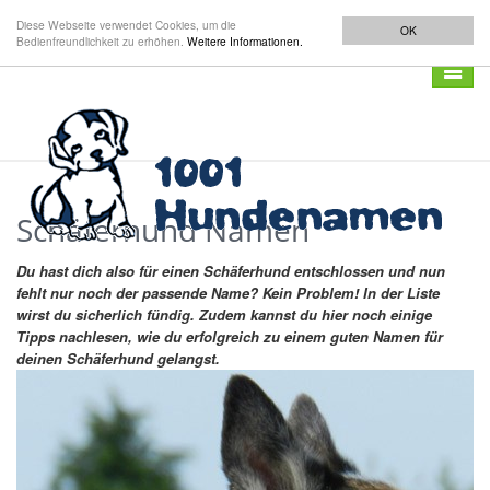
Diese Webseite verwendet Cookies, um die
OK
Bedienfreundlichkeit zu erhöhen.
Weitere Informationen.
Navigat
anzeig
Schäferhund Namen
Du hast dich also für einen Schäferhund entschlossen und nun
fehlt nur noch der passende Name? Kein Problem! In der Liste
wirst du sicherlich fündig. Zudem kannst du hier noch einige
Tipps nachlesen, wie du erfolgreich zu einem guten Namen für
deinen Schäferhund gelangst.