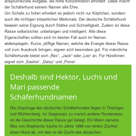
anspruchsvolle Aufgabe, die hohe Konzentration erfordert. Dabei macht
der Schäferhund seinem Namen alle Ehre.
Um Schafe zu hüten erfordert es jedoch nicht nur Köpfchen, sondern
auch die richtigen körperlichen Merkmale. Der deutsche Schäferhund
beweist seine Eignung durch Stärke und Schnelligkeit. Zudem ist diese
Rasse selbstsicher, unbefangen und intelligent. Alle diese
Eigenschaften sollten sich im besten Fall auch im Namen
widerspiegeln. Kurze, pfiffige Namen, welche die Energie dieser Rasse
voll zum Ausdruck bringen, eignen sich besonders gut. Für männliche
Schäferhunde bietet sich „Rex“, „Jack“ oder „Leo“ an. Für Hündinnen
eignet sich „Saskia“, „Daisy“ und „Fiona“.
Deshalb sind Hektor, Luchs und
Mari passende
Schäferhundnamen
Die Ursprünge des deutschen Schäferhundes liegen in Thüringen
und Württemberg. Im Gegensatz zu manch anderer Hunderasse
ist die Geschichte dieser Rasse gut belegt. Ein Mann namens
Max von Stephanitz kaufte im Jahre 1898 von einem Züchter
einen Hund ab, mit dem er die Zucht des deutschen