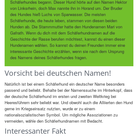
Schäferhundes begann. Dieser Hund hörte auf den Namen Hektor
von Linksrhein, doch Max nannte ihn in Horand um. Der Bruder
des Hundes hieß Luchs von Sparwasser. Die meisten
Schäferhunde, die heute leben, stammen von diesen beiden
Hunden ab. Die Stammmutter hatte den Hundenamen Mari von
Gafrath. Wenn du dich mit dem Schäferhundnamen auf die
Geschichte der Rasse berufen möchtest, kannst du einen dieser
Hundenamen wählen. So kannst du deinen Freunden immer eine
interessante Geschichte erzählen, wenn sie nach dem Ursprung
des Namens deines Schäferhundes fragen.
Vorsicht bei deutschen Namen!
Natürlich ist bei einem Schäferhund ein deutscher Name besonders
passend und beliebt. Behalte bei der Namenssuche im Hinterkopf, dass
der deutsche Schäferhund im ersten und zweiten Weltkrieg bei
Heeresführern sehr beliebt war. Und obwohl auch die Alliierten den Hund
gerne im Kriegseinsatz nutzten, wurde er zu einem
nationalsozialistischen Symbol. Um mögliche Assoziationen zu
vermeiden, wähle den Schäferhundnamen mit Bedacht.
Interessanter Fakt