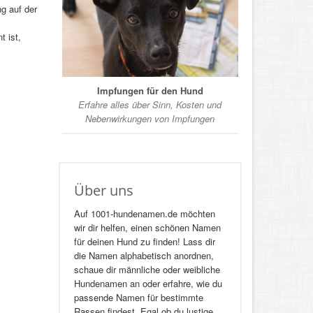
g auf der
t ist,
Impfungen für den Hund
Erfahre alles über Sinn, Kosten und
Nebenwirkungen von Impfungen
Über uns
Auf 1001-hundenamen.de möchten
wir dir helfen, einen schönen Namen
für deinen Hund zu finden! Lass dir
die Namen alphabetisch anordnen,
schaue dir männliche oder weibliche
Hundenamen an oder erfahre, wie du
passende Namen für bestimmte
Rassen findest. Egal ob du lustige,