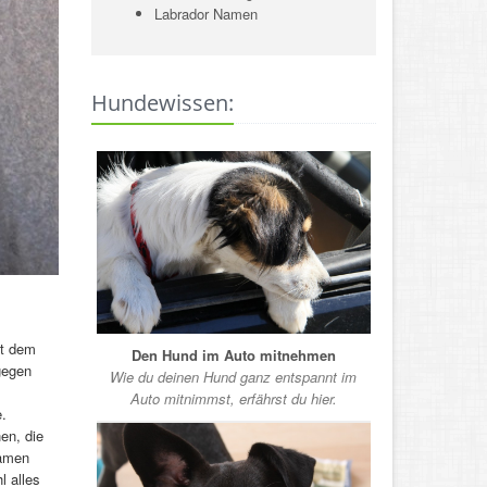
Labrador Namen
Hundewissen:
t dem
Den Hund im Auto mitnehmen
gegen
Wie du deinen Hund ganz entspannt im
Auto mitnimmst, erfährst du hier.
.
en, die
Namen
l alles