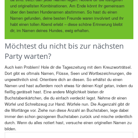
und originellsten Kombinationen. Am Ende könnt ihr gemeinsam
über den besten Hundenamen abstimmen. So hast du einen
Namen gefunden, deine besten Freunde waren involviert und ihr
habt einen tollen Abend erlebt – diese schöne Erinnerung bleibt
dir, im Namen deines Hundes, ewig erhalten.
Möchtest du nicht bis zur nächsten
Party warten?
Auch kein Problem! Hole dir die Tageszeitung mit dem Kreuzworträtsel.
Dort gibt es oftmals Namen, Flüsse, Seen und Wortbezeichnungen, die
ungewöhnlich sind. Orientiere dich an diesen. So erhältst du einen
Namen und hast außerdem noch etwas für deinen Kopf getan, indem du
fleißig gerätselt hast. Eine andere Möglichkeit bieten dir
Buchstabenkärtchen, die du einfach verdeckt legst. Nehme dir einen
Würfel und Schreibzeug zur Hand. Würfele nun. Die Augenzahl gibt dir
die Wortlänge vor. Ziehe nun diese Anzahl an Buchstaben, lege dabei
immer den schon gezogenen Buchstaben zurück und mische ordentlich
durch. Wenn du alles notiert hast, versuche einen originellen Namen zu
bilden.