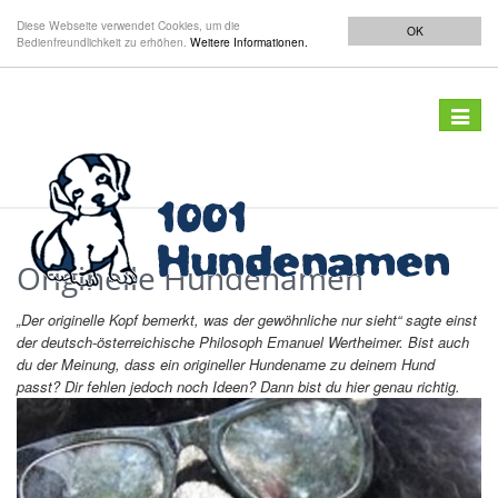
Parse error: Unexpected token; token 3 expected in file '[inline]' on line 8
Diese Webseite verwendet Cookies, um die
Parse error: Unexpected token; token 3 expected in file '[inline]' on line 8
OK
Bedienfreundlichkeit zu erhöhen.
Weitere Informationen.
Navigat
anzeig
Originelle Hundenamen
„Der originelle Kopf bemerkt, was der gewöhnliche nur sieht“ sagte einst
der deutsch-österreichische Philosoph Emanuel Wertheimer. Bist auch
du der Meinung, dass ein origineller Hundename zu deinem Hund
passt? Dir fehlen jedoch noch Ideen? Dann bist du hier genau richtig.