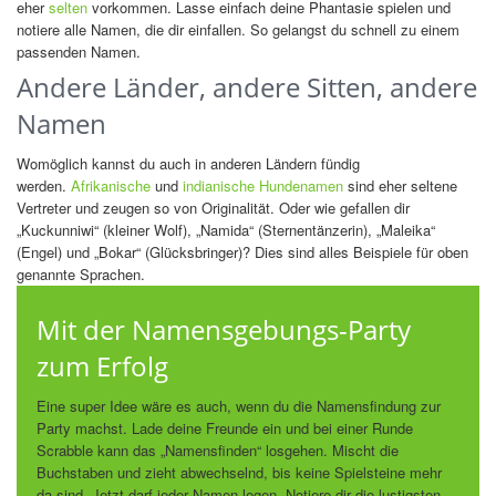
eher
selten
vorkommen. Lasse einfach deine Phantasie spielen und
notiere alle Namen, die dir einfallen. So gelangst du schnell zu einem
passenden Namen.
Andere Länder, andere Sitten, andere
Namen
Womöglich kannst du auch in anderen Ländern fündig
werden.
Afrikanische
und
indianische Hundenamen
sind eher seltene
Vertreter und zeugen so von Originalität. Oder wie gefallen dir
„Kuckunniwi“ (kleiner Wolf), „Namida“ (Sternentänzerin), „Maleika“
(Engel) und „Bokar“ (Glücksbringer)? Dies sind alles Beispiele für oben
genannte Sprachen.
Mit der Namensgebungs-Party
zum Erfolg
Eine super Idee wäre es auch, wenn du die Namensfindung zur
Party machst. Lade deine Freunde ein und bei einer Runde
Scrabble kann das „Namensfinden“ losgehen. Mischt die
Buchstaben und zieht abwechselnd, bis keine Spielsteine mehr
da sind. Jetzt darf jeder Namen legen. Notiere dir die lustigsten