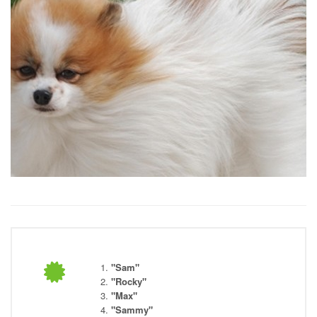
"Sam"
"Rocky"
"Max"
"Sammy"