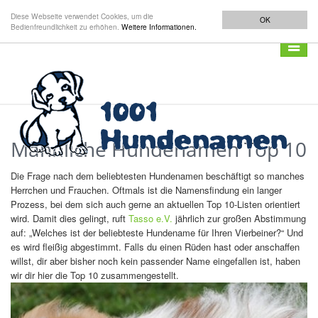
Diese Webseite verwendet Cookies, um die
OK
Bedienfreundlichkeit zu erhöhen.
Weitere Informationen.
Navigat
anzeig
Männliche Hundenamen Top 10
Die Frage nach dem beliebtesten Hundenamen beschäftigt so manches
Herrchen und Frauchen. Oftmals ist die Namensfindung ein langer
Prozess, bei dem sich auch gerne an aktuellen Top 10-Listen orientiert
wird. Damit dies gelingt, ruft
Tasso e.V.
jährlich zur großen Abstimmung
auf: „Welches ist der beliebteste Hundename für Ihren Vierbeiner?“ Und
es wird fleißig abgestimmt. Falls du einen Rüden hast oder anschaffen
willst, dir aber bisher noch kein passender Name eingefallen ist, haben
wir dir hier die Top 10 zusammengestellt.