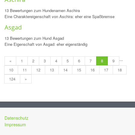
13 Bewertungen zum Hundenamen Aschira
Eine Charaktereigenschaft von Aschira: eher eine Spaßbremse
Asgad
13 Bewertungen zum Hund Asgad
Eine Eigenschaft von Asgad: eher eigenständig
...
«
1
2
3
4
5
6
7
8
9
10
11
12
13
14
15
16
17
18
124
»
Datenschutz
Impressum