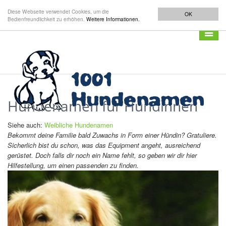
Diese Webseite verwendet Cookies, um die
OK
Bedienfreundlichkeit zu erhöhen.
Weitere Informationen.
Navigat
anzeig
Hundenamen für Hündinnen
Siehe auch:
Weibliche Hundenamen
Bekommt deine Familie bald Zuwachs in Form einer Hündin? Gratuliere.
Sicherlich bist du schon, was das Equipment angeht, ausreichend
gerüstet. Doch falls dir noch ein Name fehlt, so geben wir dir hier
Hilfestellung, um einen passenden zu finden.