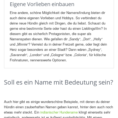
Eigene Vorlieben einbauen
Eine andere, schöne Möglichkeit der Namensfindung bieten dir
auch deine eigenen Vorlieben und Hobbys. So verbindest du
deine neue Hündin gleich mit Dingen, die du liebst. Schaust du
gerne eine bestimmte Serie oder hast du einen Lieblingsfilm? In
diesem gibt es sicherlich Protagonisten, die super als
Namenspaten dienen. Wie gefallen dir „Sandy“, „Dori“, „Holly“
und „Minnie“? Verreist du in deiner Freizeit gerne, oder liegt dein
Herz sogar besonders an einer Stadt? Dann wären „Sydney“,
„Savannah“, „London“ und „Cologne“ bzw. „Colonia“, für kölsche
Frohnaturen, nennenswerte Optionen.
Soll es ein Name mit Bedeutung sein?
Auch hier gibt es einige wunderschöne Beispiele, mit denen du deiner
Hündin einen zauberhaften Namen geben kannst, hinter dem auch noch
etwas mehr steckt. Ein
indianischer Hundename
klingt einerseits sehr
melodisch, andererseits ist er äußerst symbolträchtig. Mit einem