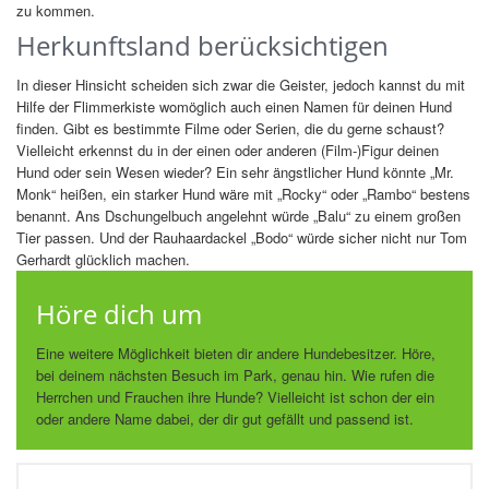
zu kommen.
Herkunftsland berücksichtigen
In dieser Hinsicht scheiden sich zwar die Geister, jedoch kannst du mit
Hilfe der Flimmerkiste womöglich auch einen Namen für deinen Hund
finden. Gibt es bestimmte Filme oder Serien, die du gerne schaust?
Vielleicht erkennst du in der einen oder anderen (Film-)Figur deinen
Hund oder sein Wesen wieder? Ein sehr ängstlicher Hund könnte „Mr.
Monk“ heißen, ein starker Hund wäre mit „Rocky“ oder „Rambo“ bestens
benannt. Ans Dschungelbuch angelehnt würde „Balu“ zu einem großen
Tier passen. Und der Rauhaardackel „Bodo“ würde sicher nicht nur Tom
Gerhardt glücklich machen.
Höre dich um
Eine weitere Möglichkeit bieten dir andere Hundebesitzer. Höre,
bei deinem nächsten Besuch im Park, genau hin. Wie rufen die
Herrchen und Frauchen ihre Hunde? Vielleicht ist schon der ein
oder andere Name dabei, der dir gut gefällt und passend ist.