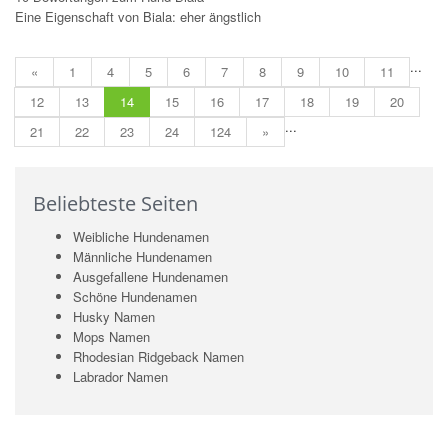
Eine Eigenschaft von Biala: eher ängstlich
...
«
1
4
5
6
7
8
9
10
11
12
13
14
15
16
17
18
19
20
...
21
22
23
24
124
»
Beliebteste Seiten
Weibliche Hundenamen
Männliche Hundenamen
Ausgefallene Hundenamen
Schöne Hundenamen
Husky Namen
Mops Namen
Rhodesian Ridgeback Namen
Labrador Namen