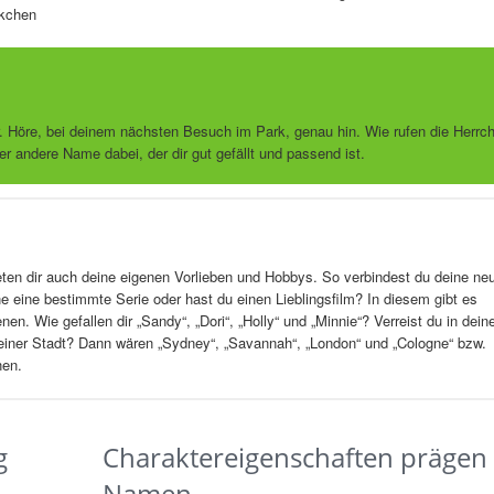
ckchen
r. Höre, bei deinem nächsten Besuch im Park, genau hin. Wie rufen die Herrc
er andere Name dabei, der dir gut gefällt und passend ist.
ten dir auch deine eigenen Vorlieben und Hobbys. So verbindest du deine ne
ne eine bestimmte Serie oder hast du einen Lieblingsfilm? In diesem gibt es
n. Wie gefallen dir „Sandy“, „Dori“, „Holly“ und „Minnie“? Verreist du in dein
n einer Stadt? Dann wären „Sydney“, „Savannah“, „London“ und „Cologne“ bzw.
nen.
g
Charaktereigenschaften prägen
Namen