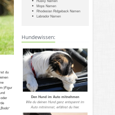
Husky Namen
Mops Namen
Rhodesian Ridgeback Namen
Labrador Namen
Hundewissen:
nst du
deinen
rne
lm-)Figur
Hund
Den Hund im Auto mitnehmen
 oder
Wie du deinen Hund ganz entspannt im
rde
Auto mitnimmst, erfährst du hier.
„Bodo“