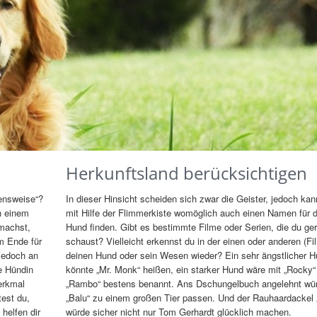
Herkunftsland berücksichtigen
hensweise“?
In dieser Hinsicht scheiden sich zwar die Geister, jedoch kan
ch einem
mit Hilfe der Flimmerkiste womöglich auch einen Namen für 
machst,
Hund finden. Gibt es bestimmte Filme oder Serien, die du ge
m Ende für
schaust? Vielleicht erkennst du in der einen oder anderen (Fi
 jedoch an
deinen Hund oder sein Wesen wieder? Ein sehr ängstlicher 
e Hündin
könnte „Mr. Monk“ heißen, ein starker Hund wäre mit „Rocky“
erkmal
„Rambo“ bestens benannt. Ans Dschungelbuch angelehnt wü
est du,
„Balu“ zu einem großen Tier passen. Und der Rauhaardackel 
helfen dir
würde sicher nicht nur Tom Gerhardt glücklich machen.