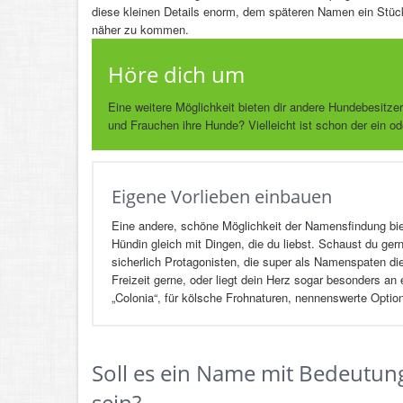
diese kleinen Details enorm, dem späteren Namen ein Stü
näher zu kommen.
Höre dich um
Eine weitere Möglichkeit bieten dir andere Hundebesitze
und Frauchen ihre Hunde? Vielleicht ist schon der ein od
Eigene Vorlieben einbauen
Eine andere, schöne Möglichkeit der Namensfindung bie
Hündin gleich mit Dingen, die du liebst. Schaust du ger
sicherlich Protagonisten, die super als Namenspaten diene
Freizeit gerne, oder liegt dein Herz sogar besonders a
„Colonia“, für kölsche Frohnaturen, nennenswerte Optio
Soll es ein Name mit Bedeutun
sein?