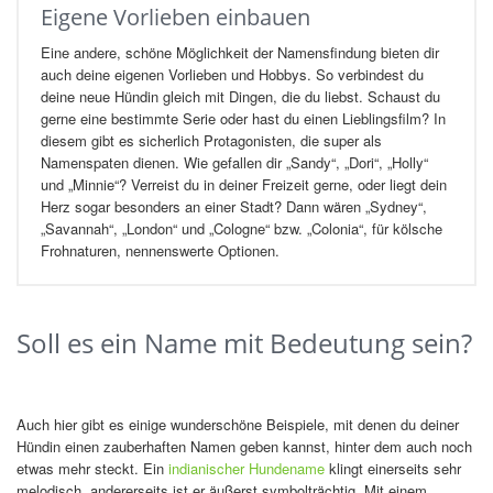
Eigene Vorlieben einbauen
Eine andere, schöne Möglichkeit der Namensfindung bieten dir
auch deine eigenen Vorlieben und Hobbys. So verbindest du
deine neue Hündin gleich mit Dingen, die du liebst. Schaust du
gerne eine bestimmte Serie oder hast du einen Lieblingsfilm? In
diesem gibt es sicherlich Protagonisten, die super als
Namenspaten dienen. Wie gefallen dir „Sandy“, „Dori“, „Holly“
und „Minnie“? Verreist du in deiner Freizeit gerne, oder liegt dein
Herz sogar besonders an einer Stadt? Dann wären „Sydney“,
„Savannah“, „London“ und „Cologne“ bzw. „Colonia“, für kölsche
Frohnaturen, nennenswerte Optionen.
Soll es ein Name mit Bedeutung sein?
Auch hier gibt es einige wunderschöne Beispiele, mit denen du deiner
Hündin einen zauberhaften Namen geben kannst, hinter dem auch noch
etwas mehr steckt. Ein
indianischer Hundename
klingt einerseits sehr
melodisch, andererseits ist er äußerst symbolträchtig. Mit einem