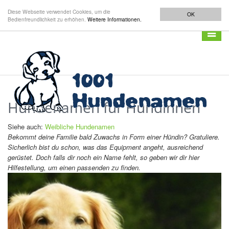
Diese Webseite verwendet Cookies, um die
OK
Bedienfreundlichkeit zu erhöhen.
Weitere Informationen.
Navigat
anzeig
Hundenamen für Hündinnen
Siehe auch:
Weibliche Hundenamen
Bekommt deine Familie bald Zuwachs in Form einer Hündin? Gratuliere.
Sicherlich bist du schon, was das Equipment angeht, ausreichend
gerüstet. Doch falls dir noch ein Name fehlt, so geben wir dir hier
Hilfestellung, um einen passenden zu finden.