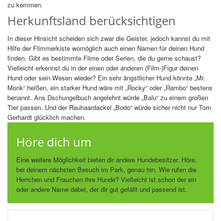
zu kommen.
Herkunftsland berücksichtigen
In dieser Hinsicht scheiden sich zwar die Geister, jedoch kannst du mit
Hilfe der Flimmerkiste womöglich auch einen Namen für deinen Hund
finden. Gibt es bestimmte Filme oder Serien, die du gerne schaust?
Vielleicht erkennst du in der einen oder anderen (Film-)Figur deinen
Hund oder sein Wesen wieder? Ein sehr ängstlicher Hund könnte „Mr.
Monk“ heißen, ein starker Hund wäre mit „Rocky“ oder „Rambo“ bestens
benannt. Ans Dschungelbuch angelehnt würde „Balu“ zu einem großen
Tier passen. Und der Rauhaardackel „Bodo“ würde sicher nicht nur Tom
Gerhardt glücklich machen.
Höre dich um
Eine weitere Möglichkeit bieten dir andere Hundebesitzer. Höre,
bei deinem nächsten Besuch im Park, genau hin. Wie rufen die
Herrchen und Frauchen ihre Hunde? Vielleicht ist schon der ein
oder andere Name dabei, der dir gut gefällt und passend ist.