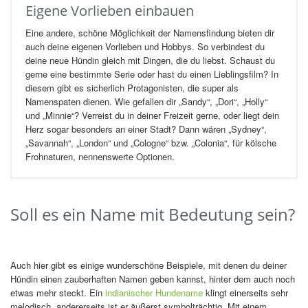
Eigene Vorlieben einbauen
Eine andere, schöne Möglichkeit der Namensfindung bieten dir
auch deine eigenen Vorlieben und Hobbys. So verbindest du
deine neue Hündin gleich mit Dingen, die du liebst. Schaust du
gerne eine bestimmte Serie oder hast du einen Lieblingsfilm? In
diesem gibt es sicherlich Protagonisten, die super als
Namenspaten dienen. Wie gefallen dir „Sandy“, „Dori“, „Holly“
und „Minnie“? Verreist du in deiner Freizeit gerne, oder liegt dein
Herz sogar besonders an einer Stadt? Dann wären „Sydney“,
„Savannah“, „London“ und „Cologne“ bzw. „Colonia“, für kölsche
Frohnaturen, nennenswerte Optionen.
Soll es ein Name mit Bedeutung sein?
Auch hier gibt es einige wunderschöne Beispiele, mit denen du deiner
Hündin einen zauberhaften Namen geben kannst, hinter dem auch noch
etwas mehr steckt. Ein
indianischer Hundename
klingt einerseits sehr
melodisch, andererseits ist er äußerst symbolträchtig. Mit einem