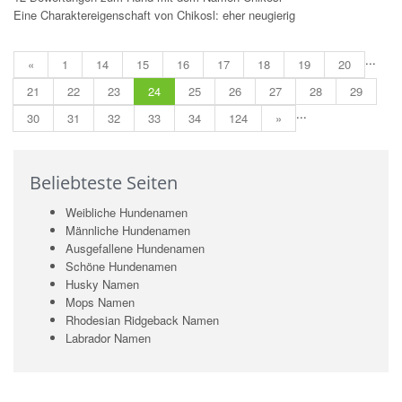
Eine Charaktereigenschaft von Chikosl: eher neugierig
...
«
1
14
15
16
17
18
19
20
21
22
23
24
25
26
27
28
29
...
30
31
32
33
34
124
»
Beliebteste Seiten
Weibliche Hundenamen
Männliche Hundenamen
Ausgefallene Hundenamen
Schöne Hundenamen
Husky Namen
Mops Namen
Rhodesian Ridgeback Namen
Labrador Namen