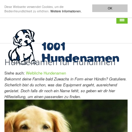
Diese Webseite verwendet Cookies, um die
OK
Bedienfreundlichkeit zu erhöhen.
Weitere Informationen.
Navigat
anzeig
Hundenamen für Hündinnen
Siehe auch:
Weibliche Hundenamen
Bekommt deine Familie bald Zuwachs in Form einer Hündin? Gratuliere.
Sicherlich bist du schon, was das Equipment angeht, ausreichend
gerüstet. Doch falls dir noch ein Name fehlt, so geben wir dir hier
Hilfestellung, um einen passenden zu finden.