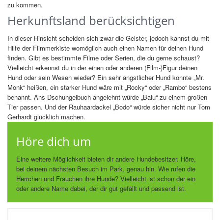
zu kommen.
Herkunftsland berücksichtigen
In dieser Hinsicht scheiden sich zwar die Geister, jedoch kannst du mit
Hilfe der Flimmerkiste womöglich auch einen Namen für deinen Hund
finden. Gibt es bestimmte Filme oder Serien, die du gerne schaust?
Vielleicht erkennst du in der einen oder anderen (Film-)Figur deinen
Hund oder sein Wesen wieder? Ein sehr ängstlicher Hund könnte „Mr.
Monk“ heißen, ein starker Hund wäre mit „Rocky“ oder „Rambo“ bestens
benannt. Ans Dschungelbuch angelehnt würde „Balu“ zu einem großen
Tier passen. Und der Rauhaardackel „Bodo“ würde sicher nicht nur Tom
Gerhardt glücklich machen.
Höre dich um
Eine weitere Möglichkeit bieten dir andere Hundebesitzer. Höre,
bei deinem nächsten Besuch im Park, genau hin. Wie rufen die
Herrchen und Frauchen ihre Hunde? Vielleicht ist schon der ein
oder andere Name dabei, der dir gut gefällt und passend ist.