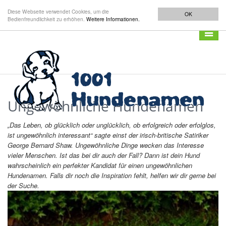
Diese Webseite verwendet Cookies, um die
OK
Bedienfreundlichkeit zu erhöhen.
Weitere Informationen.
Navigat
anzeig
Ungewöhnliche Hundenamen
„Das Leben, ob glücklich oder unglücklich, ob erfolgreich oder erfolglos,
ist ungewöhnlich interessant“ sagte einst der irisch-britische Satiriker
George Bernard Shaw. Ungewöhnliche Dinge wecken das Interesse
vieler Menschen. Ist das bei dir auch der Fall? Dann ist dein Hund
wahrscheinlich ein perfekter Kandidat für einen ungewöhnlichen
Hundenamen. Falls dir noch die Inspiration fehlt, helfen wir dir gerne bei
der Suche.