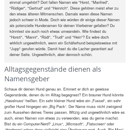
einmal umgehört? Dort fallen Namen wie "Horst, "Manfred",
"Rüdiger", "Gertrud" und "Heinrich". Diese gehören meist eher zu
den etwas älteren Mitmenschen. Damals waren diese Namen
jedoch schwer in Mode. Doch wie würden dir einige dieser Namen
als potenzielle Hundenamen für deinen Vierbeiner gefallen? Du
könntest sie auch noch etwas umwandeln. Wie findest du
"Horsti", "Manni", "Rüdi", "Trudi" und "Hein"? Es wäre doch
wirklich ungewöhnlich, wenn ein Schäferhund beispielsweise mit
"Jupp" gerufen würde. Damit hast du die Lacher garantiert auf
deiner Seite. Ungewöhnlich, aber dennoch schön.
Alltagsgegenstände dienen als
Namensgeber
Schaue dir deinen Hund genau an. Erinnert er dich an gewisse
Gegenstände, denen du im Alltag begegnest? Ein brauner Hund könnte
„Haselnuss“ heißen. Ein sehr kleiner Hund wäre ein „Fussel“, ein sehr
großer Hund hingegen ein „Big Pack“. Der Name muss nicht zwingend
zum Aussehen deines Tieres passen. Witzig und ungewöhnlich wäre es
auch, einen Namen von etwas zu verwenden, was du gerne machst.
Bist du ein Computer-Nerd? „Linux“, „Microsoft“, „Flatscreen“ oder
„Hardware“ wären dann vielleicht eine Überlegung wert. Auch „Big Mac“,