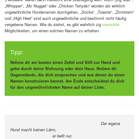
„Whopper“, „Mc Nugget“ oder „Chicken Teriyaki“ würden als wirklich
ungewöhnliche Hundenamen durchgehen. „Socke“, „Toastie“, „Zimtstern“
und „High Heel“ sind auch ungewöhnliche und bestimmt nicht häufig
vergebene Namen. Wie du siehst, es gibt wahrlich zig
verrückte
Möglichkeiten, um einen solchen Namen zu erhalten.
Tipp:
Nehme dir am besten einen Zettel und Stift zur Hand und
gehe durch deine Wohnung oder dein Haus. Notiere dir
Gegenstände, die dich ansprechen und aus denen du einen
Namen konstruieren kannst. Am Ende entscheidest du dich
für den ungewöhnlichsten Name auf deiner Liste.
Der eigene
Hund macht keinen Lärm,
er bellt nur.