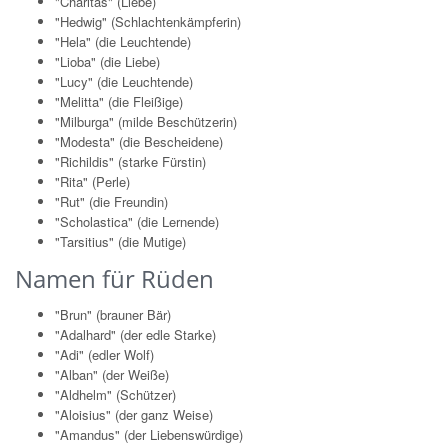
"Charitas" (Liebe)
"Hedwig" (Schlachtenkämpferin)
"Hela" (die Leuchtende)
"Lioba" (die Liebe)
"Lucy" (die Leuchtende)
"Melitta" (die Fleißige)
"Milburga" (milde Beschützerin)
"Modesta" (die Bescheidene)
"Richildis" (starke Fürstin)
"Rita" (Perle)
"Rut" (die Freundin)
"Scholastica" (die Lernende)
"Tarsitius" (die Mutige)
Namen für Rüden
"Brun" (brauner Bär)
"Adalhard" (der edle Starke)
"Adi" (edler Wolf)
"Alban" (der Weiße)
"Aldhelm" (Schützer)
"Aloisius" (der ganz Weise)
"Amandus" (der Liebenswürdige)