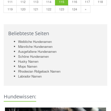
111
112
113
114
115
116
117
118
119
120
121
122
123
124
»
Beliebteste Seiten
Weibliche Hundenamen
Männliche Hundenamen
Ausgefallene Hundenamen
Schöne Hundenamen
Husky Namen
Mops Namen
Rhodesian Ridgeback Namen
Labrador Namen
Hundewissen: