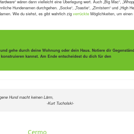
„Hardware“ wären dann vielleicht eine Überlegung wert. Auch „Big Mac“, „Whop
hnliche Hundenamen durchgehen. „Socke“, „Toastie“, „Zimtstern“ und „High He
amen. Wie du siehst, es gibt wahrlich zig
verrückte
Möglichkeiten, um einen
d und gehe durch deine Wohnung oder dein Haus. Notiere dir Gegenständ
konstruieren kannst. Am Ende entscheidest du dich für den
igene Hund macht keinen Lärm,
ucholski-
Cermo