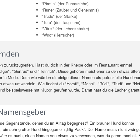
"Pirmin" (der Ruhmreiche)
"Rune" (Zauber und Geheimnis)
"Trudo" (der Starke)
"Tuto" (der Taugliche)
"Vitus" (der Lebensstarke)
"Wiro" (Herrscher)
emden
en zurückzugreifen. Hast du dich in der Kneipe oder im Restaurant einmal
iger", "Gertrud" und "Heinrich". Diese gehören meist eher zu den etwas älter
in Mode. Doch wie würden dir einige dieser Namen als potenzielle Hunden
h etwas umwandeln. Wie findest du "Horsti", "Manni", "Rüdi", "Trudi" und "He
d beispielsweise mit "Jupp" gerufen würde. Damit hast du die Lacher garanti
s Namensgeber
isse Gegenstände, denen du im Alltag begegnest? Ein brauner Hund könnte
l“, ein sehr großer Hund hingegen ein „Big Pack“. Der Name muss nicht zwin
wäre es auch, einen Namen von etwas zu verwenden, was du gerne machst. B