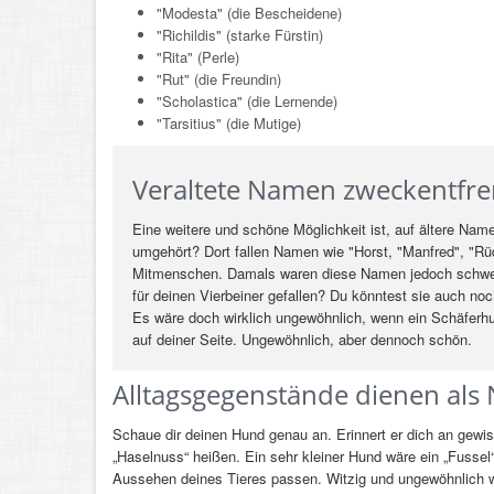
"Modesta" (die Bescheidene)
"Richildis" (starke Fürstin)
"Rita" (Perle)
"Rut" (die Freundin)
"Scholastica" (die Lernende)
"Tarsitius" (die Mutige)
Veraltete Namen zweckentfr
Eine weitere und schöne Möglichkeit ist, auf ältere Nam
umgehört? Dort fallen Namen wie "Horst, "Manfred", "Rüd
Mitmenschen. Damals waren diese Namen jedoch schwer 
für deinen Vierbeiner gefallen? Du könntest sie auch noc
Es wäre doch wirklich ungewöhnlich, wenn ein Schäferhun
auf deiner Seite. Ungewöhnlich, aber dennoch schön.
Alltagsgegenstände dienen al
Schaue dir deinen Hund genau an. Erinnert er dich an gew
„Haselnuss“ heißen. Ein sehr kleiner Hund wäre ein „Fusse
Aussehen deines Tieres passen. Witzig und ungewöhnlich 