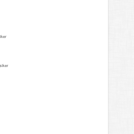
iker
siker