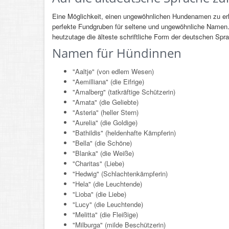
Eine Möglichkeit, einen ungewöhnlichen Hundenamen zu erha
perfekte Fundgruben für seltene und ungewöhnliche Namen
heutzutage die älteste schriftliche Form der deutschen Sp
Namen für Hündinnen
"Aaltje" (von edlem Wesen)
"Aemilliana" (die Eifrige)
"Amalberg" (tatkräftige Schützerin)
"Amata" (die Geliebte)
"Asteria" (heller Stern)
"Aurelia" (die Goldige)
"Bathildis" (heldenhafte Kämpferin)
"Bella" (die Schöne)
"Blanka" (die Weiße)
"Charitas" (Liebe)
"Hedwig" (Schlachtenkämpferin)
"Hela" (die Leuchtende)
"Lioba" (die Liebe)
"Lucy" (die Leuchtende)
"Melitta" (die Fleißige)
"Milburga" (milde Beschützerin)