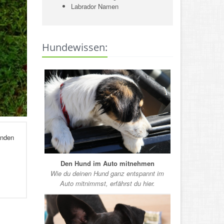
Labrador Namen
Hundewissen:
enden
Den Hund im Auto mitnehmen
Wie du deinen Hund ganz entspannt im
Auto mitnimmst, erfährst du hier.