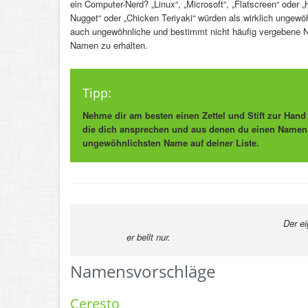
ein Computer-Nerd? „Linux“, „Microsoft“, „Flatscreen“ oder 
Nugget“ oder „Chicken Teriyaki“ würden als wirklich ungewö
auch ungewöhnliche und bestimmt nicht häufig vergebene N
Namen zu erhalten.
Tipp:
Nehme dir am besten einen Zettel und Stift zur Han
die dich ansprechen und aus denen du einen Namen 
ungewöhnlichsten Name auf deiner Liste.
Der e
er bellt nur.
-Kurt T
Namensvorschläge
Ceresto