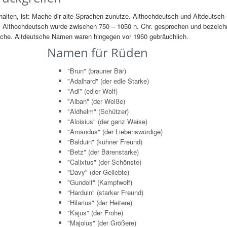
lten, ist: Mache dir alte Sprachen zunutze. Althochdeutsch und Altdeutsch 
. Althochdeutsch wurde zwischen 750 – 1050 n. Chr. gesprochen und bezeich
rache. Altdeutsche Namen waren hingegen vor 1950 gebräuchlich.
Namen für Rüden
"Brun" (brauner Bär)
"Adalhard" (der edle Starke)
"Adi" (edler Wolf)
"Alban" (der Weiße)
"Aldhelm" (Schützer)
"Aloisius" (der ganz Weise)
"Amandus" (der Liebenswürdige)
"Balduin" (kühner Freund)
"Betz" (der Bärenstarke)
"Calixtus" (der Schönste)
"Davy" (der Geliebte)
"Gundolf" (Kampfwolf)
"Harduin" (starker Freund)
"Hilarius" (der Heitere)
"Kajus" (der Frohe)
"Majolus" (der Größere)