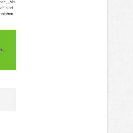
per“, „Mc
el“ sind
 solchen
e,