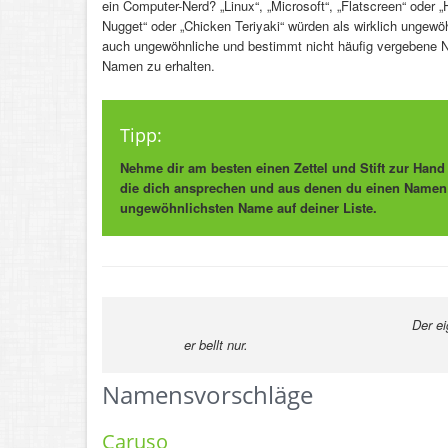
ein Computer-Nerd? „Linux“, „Microsoft“, „Flatscreen“ oder 
Nugget“ oder „Chicken Teriyaki“ würden als wirklich ungewö
auch ungewöhnliche und bestimmt nicht häufig vergebene N
Namen zu erhalten.
Tipp:
Nehme dir am besten einen Zettel und Stift zur Han
die dich ansprechen und aus denen du einen Namen 
ungewöhnlichsten Name auf deiner Liste.
Der e
er bellt nur.
-Kurt T
Namensvorschläge
Caruso