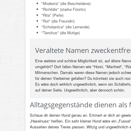
"Modesta" (die Bescheidene)
"Richildis" (starke Fürstin)
"Rita" (Perle)
"Rut" (die Freundin)
"Scholastica" (die Lernende)
"Tarsitius" (die Mutige)
Veraltete Namen zweckentfr
Eine weitere und schöne Möglichkeit ist, auf ältere Nam
umgehört? Dort fallen Namen wie "Horst, "Manfred", "Rüd
Mitmenschen. Damals waren diese Namen jedoch schwer 
für deinen Vierbeiner gefallen? Du könntest sie auch noc
Es wäre doch wirklich ungewöhnlich, wenn ein Schäferhun
auf deiner Seite. Ungewöhnlich, aber dennoch schön.
Alltagsgegenstände dienen al
Schaue dir deinen Hund genau an. Erinnert er dich an gew
„Haselnuss“ heißen. Ein sehr kleiner Hund wäre ein „Fusse
Aussehen deines Tieres passen. Witzig und ungewöhnlich 