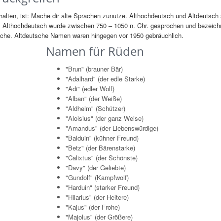
lten, ist: Mache dir alte Sprachen zunutze. Althochdeutsch und Altdeutsch 
. Althochdeutsch wurde zwischen 750 – 1050 n. Chr. gesprochen und bezeich
rache. Altdeutsche Namen waren hingegen vor 1950 gebräuchlich.
Namen für Rüden
"Brun" (brauner Bär)
"Adalhard" (der edle Starke)
"Adi" (edler Wolf)
"Alban" (der Weiße)
"Aldhelm" (Schützer)
"Aloisius" (der ganz Weise)
"Amandus" (der Liebenswürdige)
"Balduin" (kühner Freund)
"Betz" (der Bärenstarke)
"Calixtus" (der Schönste)
"Davy" (der Geliebte)
"Gundolf" (Kampfwolf)
"Harduin" (starker Freund)
"Hilarius" (der Heitere)
"Kajus" (der Frohe)
"Majolus" (der Größere)