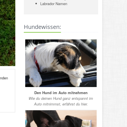
Labrador Namen
Hundewissen:
enden
Den Hund im Auto mitnehmen
Wie du deinen Hund ganz entspannt im
Auto mitnimmst, erfährst du hier.