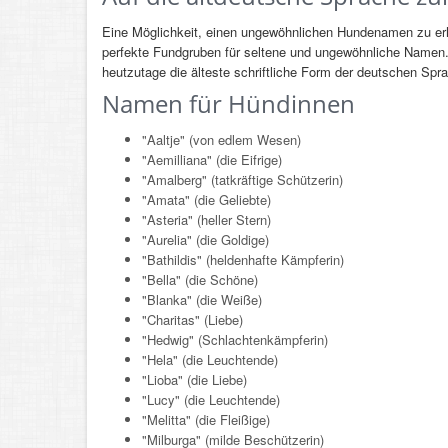
Eine Möglichkeit, einen ungewöhnlichen Hundenamen zu erha
perfekte Fundgruben für seltene und ungewöhnliche Namen
heutzutage die älteste schriftliche Form der deutschen Sp
Namen für Hündinnen
"Aaltje" (von edlem Wesen)
"Aemilliana" (die Eifrige)
"Amalberg" (tatkräftige Schützerin)
"Amata" (die Geliebte)
"Asteria" (heller Stern)
"Aurelia" (die Goldige)
"Bathildis" (heldenhafte Kämpferin)
"Bella" (die Schöne)
"Blanka" (die Weiße)
"Charitas" (Liebe)
"Hedwig" (Schlachtenkämpferin)
"Hela" (die Leuchtende)
"Lioba" (die Liebe)
"Lucy" (die Leuchtende)
"Melitta" (die Fleißige)
"Milburga" (milde Beschützerin)