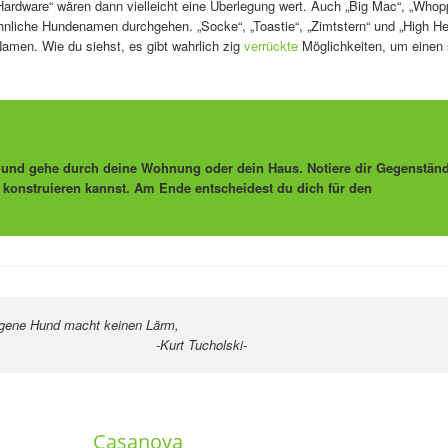
„Hardware“ wären dann vielleicht eine Überlegung wert. Auch „Big Mac“, „Whop
hnliche Hundenamen durchgehen. „Socke“, „Toastie“, „Zimtstern“ und „High He
amen. Wie du siehst, es gibt wahrlich zig
verrückte
Möglichkeiten, um einen
d und gehe durch deine Wohnung oder dein Haus. Notiere dir Gegenständ
konstruieren kannst. Am Ende entscheidest du dich für den
igene Hund macht keinen Lärm,
ucholski-
Casanova