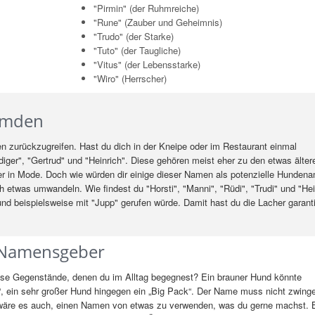
"Pirmin" (der Ruhmreiche)
"Rune" (Zauber und Geheimnis)
"Trudo" (der Starke)
"Tuto" (der Taugliche)
"Vitus" (der Lebensstarke)
"Wiro" (Herrscher)
emden
en zurückzugreifen. Hast du dich in der Kneipe oder im Restaurant einmal
iger", "Gertrud" und "Heinrich". Diese gehören meist eher zu den etwas älter
in Mode. Doch wie würden dir einige dieser Namen als potenzielle Hunden
h etwas umwandeln. Wie findest du "Horsti", "Manni", "Rüdi", "Trudi" und "He
d beispielsweise mit "Jupp" gerufen würde. Damit hast du die Lacher garanti
s Namensgeber
isse Gegenstände, denen du im Alltag begegnest? Ein brauner Hund könnte
l“, ein sehr großer Hund hingegen ein „Big Pack“. Der Name muss nicht zwin
wäre es auch, einen Namen von etwas zu verwenden, was du gerne machst. B