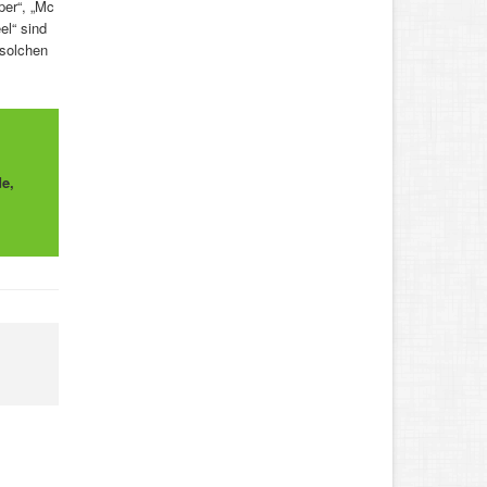
per“, „Mc
el“ sind
 solchen
e,