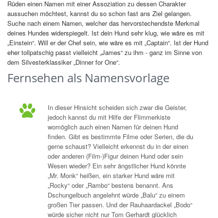
Rüden einen Namen mit einer Assoziation zu dessen Charakter
aussuchen möchtest, kannst du so schon fast ans Ziel gelangen.
Suche nach einem Namen, welcher das hervorstechendste Merkmal
deines Hundes widerspiegelt. Ist dein Hund sehr klug, wie wäre es mit
„Einstein“. Will er der Chef sein, wie wäre es mit „Captain“. Ist der Hund
eher tollpatschig passt vielleicht „James“ zu ihm - ganz im Sinne von
dem Silvesterklassiker „Dinner for One“.
Fernsehen als Namensvorlage
In dieser Hinsicht scheiden sich zwar die Geister,
jedoch kannst du mit Hilfe der Flimmerkiste
womöglich auch einen Namen für deinen Hund
finden. Gibt es bestimmte Filme oder Serien, die du
gerne schaust? Vielleicht erkennst du in der einen
oder anderen (Film-)Figur deinen Hund oder sein
Wesen wieder? Ein sehr ängstlicher Hund könnte
„Mr. Monk“ heißen, ein starker Hund wäre mit
„Rocky“ oder „Rambo“ bestens benannt. Ans
Dschungelbuch angelehnt würde „Balu“ zu einem
großen Tier passen. Und der Rauhaardackel „Bodo“
würde sicher nicht nur Tom Gerhardt glücklich