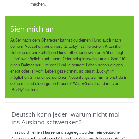
machen.
Sieh mich an
Außer nach dem Charakter kannst du deinen Hund auch nach
seinem Aussehen benennen. „Blacky“ ist hierbei ein Klassiker.
Bei einem sehr zotteligen Hund mit einer gewissen Mähne liegt
„Lion“ womöglich auch nahe. Oder beispielsweise auch „Spot“ für
einen Dalmatiner. Hat der Hund in seinem Leben schon einiges
erlebt oder ist vom Leben gezeichnet, so passt „Lucky“ im
möglichen Sinne eines schönen Neuanfangs zu ihm. Siehst du in
deinem Hund einen guten Freund? Was würdest du dann von
„Buddy“ halten?
Deutsch kann jeder- warum nicht mal
ins Ausland schwenken?
Hast du dir einen Rassehund zugelegt, zu dem ein deutscher
Name einfach nicht passt? Eine französische Bulldogge „Peter“