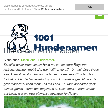
Diese Webseite verwendet Cookies, um die
OK
Bedienfreundlichkeit zu erhöhen.
Weitere Informationen.
Navigat
anzeig
Hundenamen für Rüden
Siehe auch:
Männliche Hundenamen
Schaffst du dir einen neuen Hund an, ist die erste Frage von
Außenstehenden meist „Ja, wie heißt er denn?“. Um auf diese Frage
eine Antwort parat zu haben, bedarf es oft mehrere Stunden des
Grübelns. Bis die Namensfindung dann komplett abgeschlossen ist,
geht manchmal noch mehr Zeit ins Land. Es kann aber auch ganz
schnell gehen– durch den sogenannten Geistesblitz. Wenn dieser
ausbleibt, hier ein paar Namensvorschläge für Rüden.