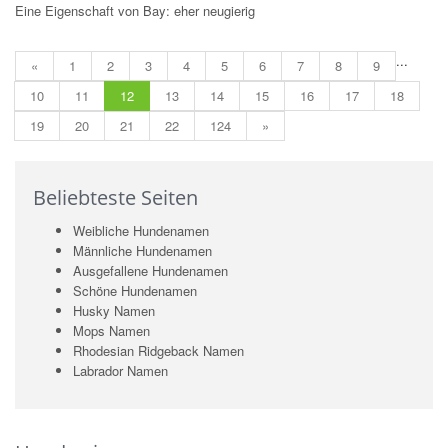
Eine Eigenschaft von Bay: eher neugierig
...
«
1
2
3
4
5
6
7
8
9
10
11
12
13
14
15
16
17
18
19
20
21
22
124
»
Beliebteste Seiten
Weibliche Hundenamen
Männliche Hundenamen
Ausgefallene Hundenamen
Schöne Hundenamen
Husky Namen
Mops Namen
Rhodesian Ridgeback Namen
Labrador Namen