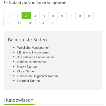
Ein Merkmal von Akin: fast ein Astrophysiker
...
«
1
2
3
4
5
6
7
8
9
10
11
12
124
»
Beliebteste Seiten
Weibliche Hundenamen
Männliche Hundenamen
Ausgefallene Hundenamen
Schöne Hundenamen
Husky Namen
Mops Namen
Rhodesian Ridgeback Namen
Labrador Namen
Hundewissen: