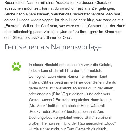
Rüden einen Namen mit einer Assoziation zu dessen Charakter
aussuchen möchtest, kannst du so schon fast ans Ziel gelangen.
Suche nach einem Namen, welcher das hervorstechendste Merkmal
deines Hundes widerspiegelt. Ist dein Hund sehr klug, wie wäre es mit
„Einstein“. Will er der Chef sein, wie wäre es mit „Captain“. Ist der Hund
eher tollpatschig passt vielleicht „James“ zu ihm - ganz im Sinne von
dem Silvesterklassiker „Dinner for One“.
Fernsehen als Namensvorlage
In dieser Hinsicht scheiden sich zwar die Geister,
jedoch kannst du mit Hilfe der Flimmerkiste
womöglich auch einen Namen für deinen Hund
finden. Gibt es bestimmte Filme oder Serien, die du
gerne schaust? Vielleicht erkennst du in der einen
oder anderen (Film-)Figur deinen Hund oder sein
Wesen wieder? Ein sehr ängstlicher Hund könnte
„Mr. Monk“ heißen, ein starker Hund wäre mit
„Rocky“ oder „Rambo“ bestens benannt. Ans
Dschungelbuch angelehnt würde „Balu“ zu einem
großen Tier passen. Und der Rauhaardackel „Bodo“
würde sicher nicht nur Tom Gerhardt glücklich