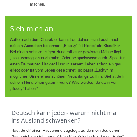
machen.
Sieh mich an
Außer nach dem Charakter kannst du deinen Hund auch nach
seinem Aussehen benennen. „Blacky“ ist hierbei ein Klassiker.
Bei einem sehr zotteligen Hund mit einer gewissen Mähne liegt
„Lion“ womöglich auch nahe. Oder beispielsweise auch „Spot“ für
einen Dalmatiner. Hat der Hund in seinem Leben schon einiges
erlebt oder ist vom Leben gezeichnet, so passt „Lucky“ im
möglichen Sinne eines schönen Neuanfangs zu ihm. Siehst du in
deinem Hund einen guten Freund? Was würdest du dann von
„Buddy“ halten?
Deutsch kann jeder- warum nicht mal
ins Ausland schwenken?
Hast du dir einen Rassehund zugelegt, zu dem ein deutscher
Name einfach nicht passt? Eine französische Bulldogge „Peter“