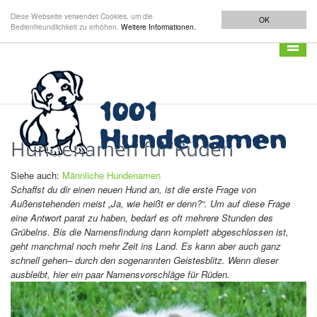
Diese Webseite verwendet Cookies, um die
OK
Bedienfreundlichkeit zu erhöhen.
Weitere Informationen.
Navigat
anzeig
Hundenamen für Rüden
Siehe auch:
Männliche Hundenamen
Schaffst du dir einen neuen Hund an, ist die erste Frage von
Außenstehenden meist „Ja, wie heißt er denn?“. Um auf diese Frage
eine Antwort parat zu haben, bedarf es oft mehrere Stunden des
Grübelns. Bis die Namensfindung dann komplett abgeschlossen ist,
geht manchmal noch mehr Zeit ins Land. Es kann aber auch ganz
schnell gehen– durch den sogenannten Geistesblitz. Wenn dieser
ausbleibt, hier ein paar Namensvorschläge für Rüden.