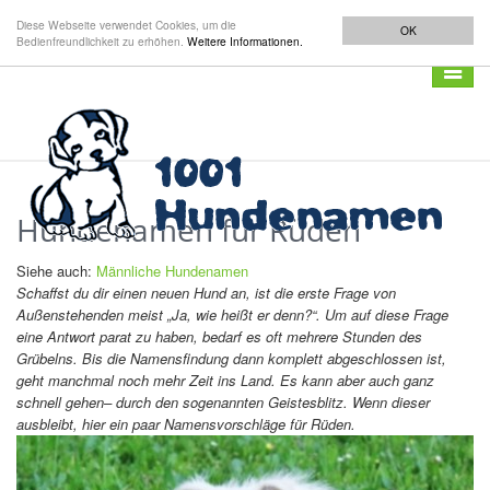
Diese Webseite verwendet Cookies, um die
OK
Bedienfreundlichkeit zu erhöhen.
Weitere Informationen.
Navigat
anzeig
Hundenamen für Rüden
Siehe auch:
Männliche Hundenamen
Schaffst du dir einen neuen Hund an, ist die erste Frage von
Außenstehenden meist „Ja, wie heißt er denn?“. Um auf diese Frage
eine Antwort parat zu haben, bedarf es oft mehrere Stunden des
Grübelns. Bis die Namensfindung dann komplett abgeschlossen ist,
geht manchmal noch mehr Zeit ins Land. Es kann aber auch ganz
schnell gehen– durch den sogenannten Geistesblitz. Wenn dieser
ausbleibt, hier ein paar Namensvorschläge für Rüden.