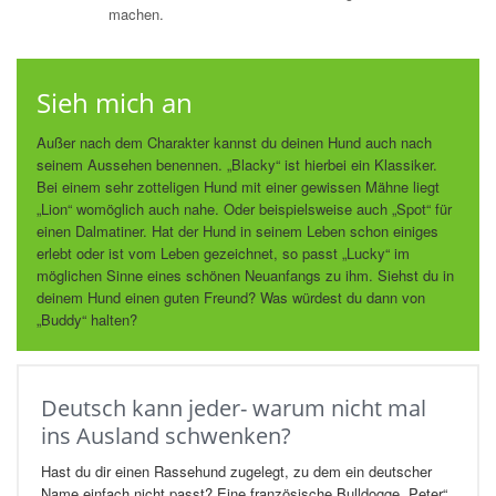
machen.
Sieh mich an
Außer nach dem Charakter kannst du deinen Hund auch nach
seinem Aussehen benennen. „Blacky“ ist hierbei ein Klassiker.
Bei einem sehr zotteligen Hund mit einer gewissen Mähne liegt
„Lion“ womöglich auch nahe. Oder beispielsweise auch „Spot“ für
einen Dalmatiner. Hat der Hund in seinem Leben schon einiges
erlebt oder ist vom Leben gezeichnet, so passt „Lucky“ im
möglichen Sinne eines schönen Neuanfangs zu ihm. Siehst du in
deinem Hund einen guten Freund? Was würdest du dann von
„Buddy“ halten?
Deutsch kann jeder- warum nicht mal
ins Ausland schwenken?
Hast du dir einen Rassehund zugelegt, zu dem ein deutscher
Name einfach nicht passt? Eine französische Bulldogge „Peter“