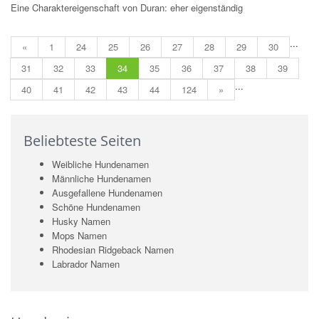
Eine Charaktereigenschaft von Duran: eher eigenständig
...
«
1
24
25
26
27
28
29
30
31
32
33
34
35
36
37
38
39
...
40
41
42
43
44
124
»
Beliebteste Seiten
Weibliche Hundenamen
Männliche Hundenamen
Ausgefallene Hundenamen
Schöne Hundenamen
Husky Namen
Mops Namen
Rhodesian Ridgeback Namen
Labrador Namen