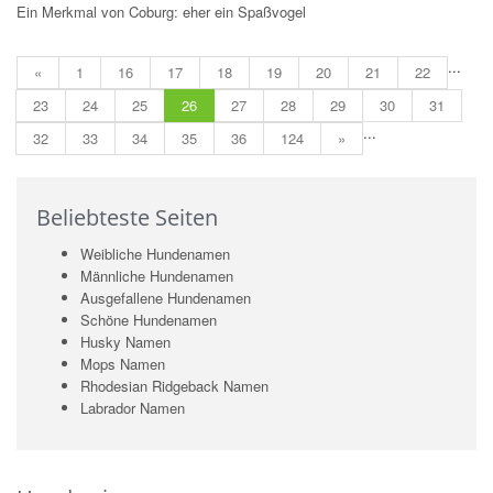
Ein Merkmal von Coburg: eher ein Spaßvogel
...
«
1
16
17
18
19
20
21
22
23
24
25
26
27
28
29
30
31
...
32
33
34
35
36
124
»
Beliebteste Seiten
Weibliche Hundenamen
Männliche Hundenamen
Ausgefallene Hundenamen
Schöne Hundenamen
Husky Namen
Mops Namen
Rhodesian Ridgeback Namen
Labrador Namen