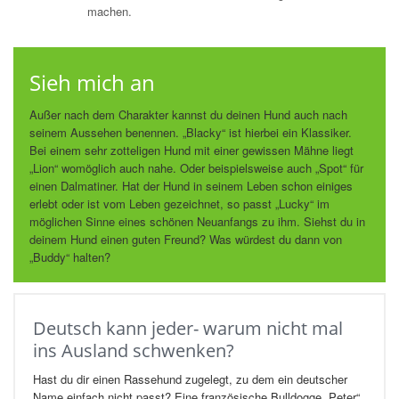
machen.
Sieh mich an
Außer nach dem Charakter kannst du deinen Hund auch nach
seinem Aussehen benennen. „Blacky“ ist hierbei ein Klassiker.
Bei einem sehr zotteligen Hund mit einer gewissen Mähne liegt
„Lion“ womöglich auch nahe. Oder beispielsweise auch „Spot“ für
einen Dalmatiner. Hat der Hund in seinem Leben schon einiges
erlebt oder ist vom Leben gezeichnet, so passt „Lucky“ im
möglichen Sinne eines schönen Neuanfangs zu ihm. Siehst du in
deinem Hund einen guten Freund? Was würdest du dann von
„Buddy“ halten?
Deutsch kann jeder- warum nicht mal
ins Ausland schwenken?
Hast du dir einen Rassehund zugelegt, zu dem ein deutscher
Name einfach nicht passt? Eine französische Bulldogge „Peter“