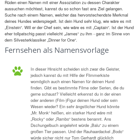
Rüden einen Namen mit einer Assoziation zu dessen Charakter
aussuchen möchtest, kannst du so schon fast ans Ziel gelangen.
Suche nach einem Namen, welcher das hervorstechendste Merkmal
deines Hundes widerspiegelt. Ist dein Hund sehr klug, wie wäre es mit
„Einstein“. Will er der Chef sein, wie wäre es mit „Captain“. Ist der Hund
eher tollpatschig passt vielleicht „James“ zu ihm - ganz im Sinne von
dem Silvesterklassiker „Dinner for One“.
Fernsehen als Namensvorlage
In dieser Hinsicht scheiden sich zwar die Geister,
jedoch kannst du mit Hilfe der Flimmerkiste
womöglich auch einen Namen für deinen Hund
finden. Gibt es bestimmte Filme oder Serien, die du
gerne schaust? Vielleicht erkennst du in der einen
oder anderen (Film-)Figur deinen Hund oder sein
Wesen wieder? Ein sehr ängstlicher Hund könnte
„Mr. Monk“ heißen, ein starker Hund wäre mit
„Rocky“ oder „Rambo“ bestens benannt. Ans
Dschungelbuch angelehnt würde „Balu“ zu einem
großen Tier passen. Und der Rauhaardackel „Bodo“
würde sicher nicht nur Tom Gerhardt glücklich