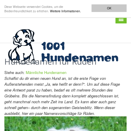
Diese Webseite verwendet Cookies, um die
OK
Bedienfreundlichkeit zu erhöhen.
Weitere Informationen.
Navigat
anzeig
Hundenamen für Rüden
Siehe auch:
Männliche Hundenamen
Schaffst du dir einen neuen Hund an, ist die erste Frage von
Außenstehenden meist „Ja, wie heißt er denn?“. Um auf diese Frage
eine Antwort parat zu haben, bedarf es oft mehrere Stunden des
Grübelns. Bis die Namensfindung dann komplett abgeschlossen ist,
geht manchmal noch mehr Zeit ins Land. Es kann aber auch ganz
schnell gehen– durch den sogenannten Geistesblitz. Wenn dieser
ausbleibt, hier ein paar Namensvorschläge für Rüden.