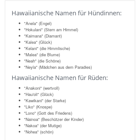
Hawaiianische Namen für Hündinnen:
"Anela" (Engel)
"Hokulani" (Stern am Himmel)
"Kaimana" (Diamant)
"Kalea" (Glück)
"Kelani" (die Himmlische)
"Malea" (die Blume)
"Neah" (die Schöne)
"Neyla" (Mädchen aus dem Paradies)
Hawaiianische Namen für Rüden:
"Anakoni" (wertvoll)
"Hau'oli" (Glück)
"Kawikani" (der Starke)
"Liko" (Knospe)
"Lono" (Gott des Friedens)
"Nainoa" (Beschützer der Kinder)
"Nakoa" (der Mutige)
"Nohea" (schön)