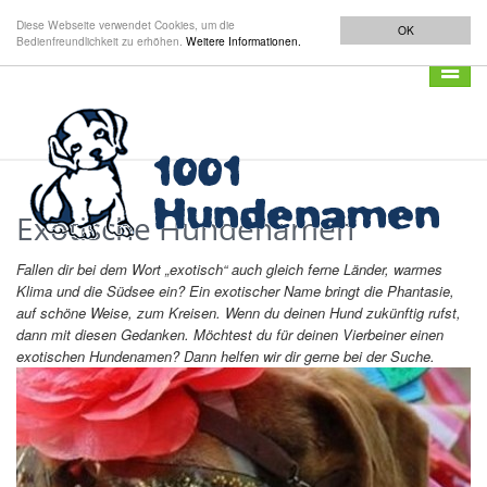
Diese Webseite verwendet Cookies, um die
OK
Bedienfreundlichkeit zu erhöhen.
Weitere Informationen.
Navigat
anzeig
Exotische Hundenamen
Fallen dir bei dem Wort „exotisch“ auch gleich ferne Länder, warmes
Klima und die Südsee ein? Ein exotischer Name bringt die Phantasie,
auf schöne Weise, zum Kreisen. Wenn du deinen Hund zukünftig rufst,
dann mit diesen Gedanken. Möchtest du für deinen Vierbeiner einen
exotischen Hundenamen? Dann helfen wir dir gerne bei der Suche.