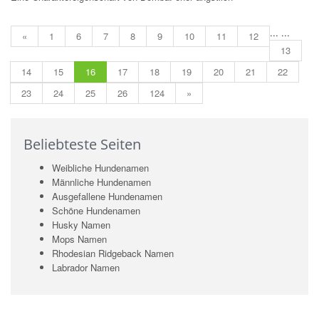
...
...
«
1
6
7
8
9
10
11
12
13
14
15
16
17
18
19
20
21
22
23
24
25
26
124
»
Beliebteste Seiten
Weibliche Hundenamen
Männliche Hundenamen
Ausgefallene Hundenamen
Schöne Hundenamen
Husky Namen
Mops Namen
Rhodesian Ridgeback Namen
Labrador Namen