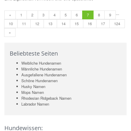
...
«
1
2
3
4
5
6
7
8
9
10
11
12
13
14
15
16
17
124
»
Beliebteste Seiten
Weibliche Hundenamen
Männliche Hundenamen
Ausgefallene Hundenamen
Schöne Hundenamen
Husky Namen
Mops Namen
Rhodesian Ridgeback Namen
Labrador Namen
Hundewissen: