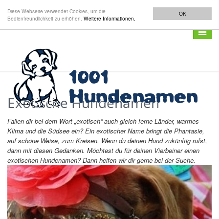
Diese Webseite verwendet Cookies, um die
OK
Bedienfreundlichkeit zu erhöhen.
Weitere Informationen.
Navigat
anzeig
Exotische Hundenamen
Fallen dir bei dem Wort „exotisch“ auch gleich ferne Länder, warmes
Klima und die Südsee ein? Ein exotischer Name bringt die Phantasie,
auf schöne Weise, zum Kreisen. Wenn du deinen Hund zukünftig rufst,
dann mit diesen Gedanken. Möchtest du für deinen Vierbeiner einen
exotischen Hundenamen? Dann helfen wir dir gerne bei der Suche.