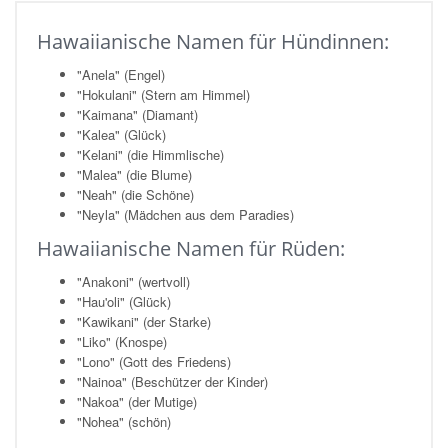
Hawaiianische Namen für Hündinnen:
"Anela" (Engel)
"Hokulani" (Stern am Himmel)
"Kaimana" (Diamant)
"Kalea" (Glück)
"Kelani" (die Himmlische)
"Malea" (die Blume)
"Neah" (die Schöne)
"Neyla" (Mädchen aus dem Paradies)
Hawaiianische Namen für Rüden:
"Anakoni" (wertvoll)
"Hau'oli" (Glück)
"Kawikani" (der Starke)
"Liko" (Knospe)
"Lono" (Gott des Friedens)
"Nainoa" (Beschützer der Kinder)
"Nakoa" (der Mutige)
"Nohea" (schön)