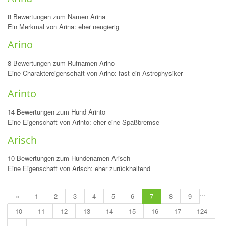
8 Bewertungen zum Namen Arina
Ein Merkmal von Arina: eher neugierig
Arino
8 Bewertungen zum Rufnamen Arino
Eine Charaktereigenschaft von Arino: fast ein Astrophysiker
Arinto
14 Bewertungen zum Hund Arinto
Eine Eigenschaft von Arinto: eher eine Spaßbremse
Arisch
10 Bewertungen zum Hundenamen Arisch
Eine Eigenschaft von Arisch: eher zurückhaltend
...
«
1
2
3
4
5
6
7
8
9
10
11
12
13
14
15
16
17
124