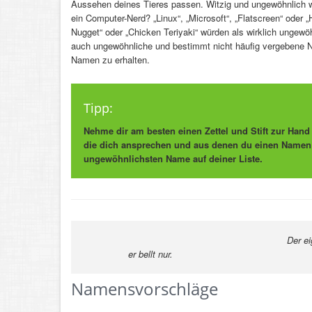
Aussehen deines Tieres passen. Witzig und ungewöhnlich 
ein Computer-Nerd? „Linux“, „Microsoft“, „Flatscreen“ oder 
Nugget“ oder „Chicken Teriyaki“ würden als wirklich ungewö
auch ungewöhnliche und bestimmt nicht häufig vergebene N
Namen zu erhalten.
Tipp:
Nehme dir am besten einen Zettel und Stift zur Han
die dich ansprechen und aus denen du einen Namen 
ungewöhnlichsten Name auf deiner Liste.
Der e
er bellt nur.
-Kurt T
Namensvorschläge