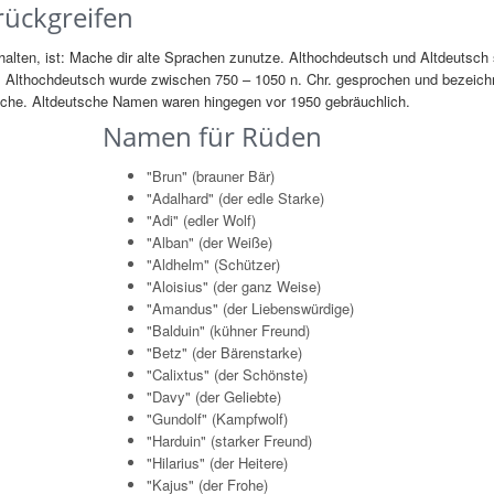
rückgreifen
lten, ist: Mache dir alte Sprachen zunutze. Althochdeutsch und Altdeutsch 
. Althochdeutsch wurde zwischen 750 – 1050 n. Chr. gesprochen und bezeich
rache. Altdeutsche Namen waren hingegen vor 1950 gebräuchlich.
Namen für Rüden
"Brun" (brauner Bär)
"Adalhard" (der edle Starke)
"Adi" (edler Wolf)
"Alban" (der Weiße)
"Aldhelm" (Schützer)
"Aloisius" (der ganz Weise)
"Amandus" (der Liebenswürdige)
"Balduin" (kühner Freund)
"Betz" (der Bärenstarke)
"Calixtus" (der Schönste)
"Davy" (der Geliebte)
"Gundolf" (Kampfwolf)
"Harduin" (starker Freund)
"Hilarius" (der Heitere)
"Kajus" (der Frohe)