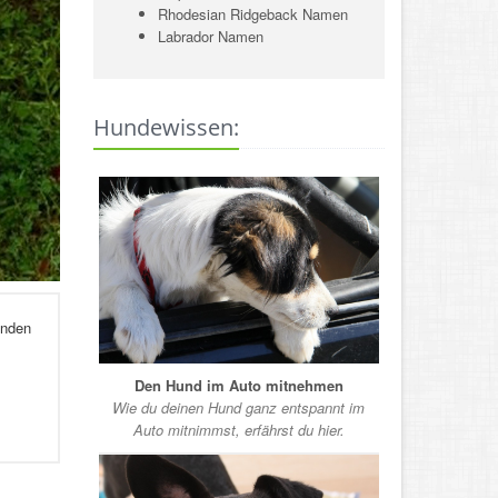
Rhodesian Ridgeback Namen
Labrador Namen
Hundewissen:
enden
Den Hund im Auto mitnehmen
Wie du deinen Hund ganz entspannt im
Auto mitnimmst, erfährst du hier.