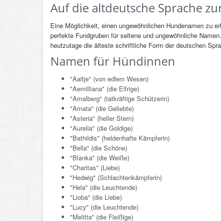
Auf die altdeutsche Sprache zu
Eine Möglichkeit, einen ungewöhnlichen Hundenamen zu erha
perfekte Fundgruben für seltene und ungewöhnliche Namen
heutzutage die älteste schriftliche Form der deutschen Sp
Namen für Hündinnen
"Aaltje" (von edlem Wesen)
"Aemilliana" (die Eifrige)
"Amalberg" (tatkräftige Schützerin)
"Amata" (die Geliebte)
"Asteria" (heller Stern)
"Aurelia" (die Goldige)
"Bathildis" (heldenhafte Kämpferin)
"Bella" (die Schöne)
"Blanka" (die Weiße)
"Charitas" (Liebe)
"Hedwig" (Schlachtenkämpferin)
"Hela" (die Leuchtende)
"Lioba" (die Liebe)
"Lucy" (die Leuchtende)
"Melitta" (die Fleißige)