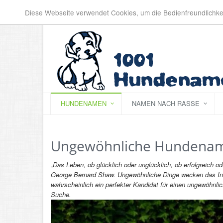
Parse error: Unexpected token; token 3 expected in file '[inline]
Diese Webseite verwendet Cookies, um die Bedienfreundlichke
HUNDENAMEN
NAMEN NACH RASSE
Ungewöhnliche Hundena
„Das Leben, ob glücklich oder unglücklich, ob erfolgreich ode
George Bernard Shaw. Ungewöhnliche Dinge wecken das Inter
wahrscheinlich ein perfekter Kandidat für einen ungewöhnlich
Suche.