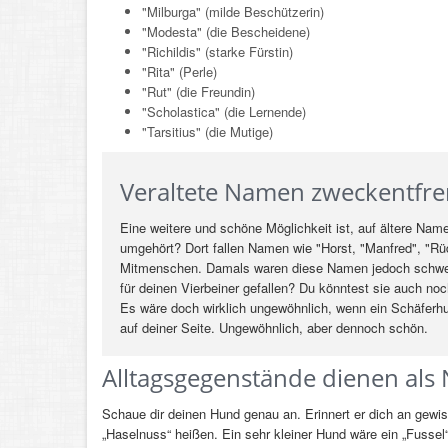
"Milburga" (milde Beschützerin)
"Modesta" (die Bescheidene)
"Richildis" (starke Fürstin)
"Rita" (Perle)
"Rut" (die Freundin)
"Scholastica" (die Lernende)
"Tarsitius" (die Mutige)
Veraltete Namen zweckentfr
Eine weitere und schöne Möglichkeit ist, auf ältere Nam
umgehört? Dort fallen Namen wie "Horst, "Manfred", "Rüd
Mitmenschen. Damals waren diese Namen jedoch schwer 
für deinen Vierbeiner gefallen? Du könntest sie auch noc
Es wäre doch wirklich ungewöhnlich, wenn ein Schäferhun
auf deiner Seite. Ungewöhnlich, aber dennoch schön.
Alltagsgegenstände dienen al
Schaue dir deinen Hund genau an. Erinnert er dich an gew
„Haselnuss“ heißen. Ein sehr kleiner Hund wäre ein „Fusse