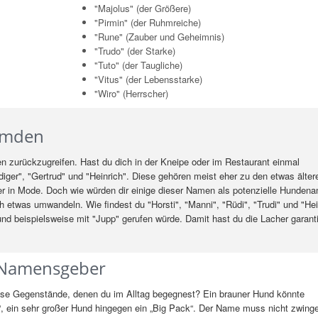
"Majolus" (der Größere)
"Pirmin" (der Ruhmreiche)
"Rune" (Zauber und Geheimnis)
"Trudo" (der Starke)
"Tuto" (der Taugliche)
"Vitus" (der Lebensstarke)
"Wiro" (Herrscher)
emden
en zurückzugreifen. Hast du dich in der Kneipe oder im Restaurant einmal
iger", "Gertrud" und "Heinrich". Diese gehören meist eher zu den etwas älter
in Mode. Doch wie würden dir einige dieser Namen als potenzielle Hunden
h etwas umwandeln. Wie findest du "Horsti", "Manni", "Rüdi", "Trudi" und "He
d beispielsweise mit "Jupp" gerufen würde. Damit hast du die Lacher garanti
s Namensgeber
isse Gegenstände, denen du im Alltag begegnest? Ein brauner Hund könnte
l“, ein sehr großer Hund hingegen ein „Big Pack“. Der Name muss nicht zwin