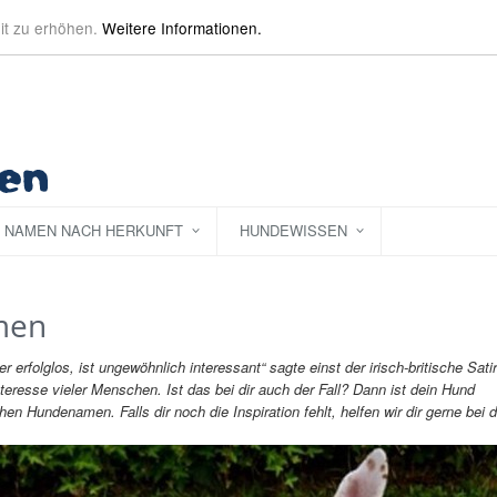
' on line 8 Parse error: Unexpected token; token 3 expected in file '[inline]' on 
it zu erhöhen.
Weitere Informationen.
NAMEN NACH HERKUNFT
HUNDEWISSEN
men
r erfolglos, ist ungewöhnlich interessant“ sagte einst der irisch-britische Satir
esse vieler Menschen. Ist das bei dir auch der Fall? Dann ist dein Hund
en Hundenamen. Falls dir noch die Inspiration fehlt, helfen wir dir gerne bei d