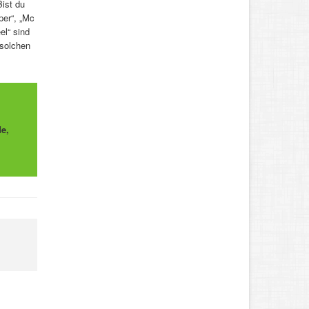
ist du
per“, „Mc
el“ sind
 solchen
e,