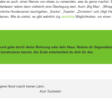
wäre es auch, einen Namen von etwas zu verwenden, was du gerne machst. B
„Hardware“ wären dann vielleicht eine Überlegung wert. Auch „Big Mac“, „Whop
hnliche Hundenamen durchgehen. „Socke“, „Toastie“, „Zimtstern“ und „High He
amen. Wie du siehst, es gibt wahrlich zig
verrückte
Möglichkeiten, um einen
d und gehe durch deine Wohnung oder dein Haus. Notiere dir Gegenständ
konstruieren kannst. Am Ende entscheidest du dich für den
igene Hund macht keinen Lärm,
ucholski-