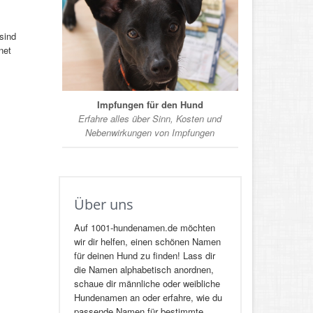
sind
net
Impfungen für den Hund
Erfahre alles über Sinn, Kosten und
Nebenwirkungen von Impfungen
Über uns
Auf 1001-hundenamen.de möchten
wir dir helfen, einen schönen Namen
für deinen Hund zu finden! Lass dir
die Namen alphabetisch anordnen,
schaue dir männliche oder weibliche
Hundenamen an oder erfahre, wie du
passende Namen für bestimmte