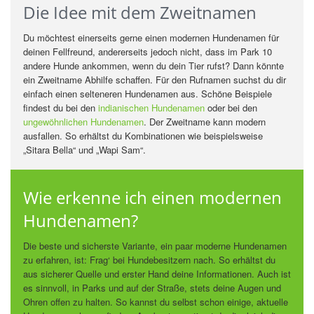
Die Idee mit dem Zweitnamen
Du möchtest einerseits gerne einen modernen Hundenamen für
deinen Fellfreund, andererseits jedoch nicht, dass im Park 10
andere Hunde ankommen, wenn du dein Tier rufst? Dann könnte
ein Zweitname Abhilfe schaffen. Für den Rufnamen suchst du dir
einfach einen selteneren Hundenamen aus. Schöne Beispiele
findest du bei den
indianischen Hundenamen
oder bei den
ungewöhnlichen Hundenamen
. Der Zweitname kann modern
ausfallen. So erhältst du Kombinationen wie beispielsweise
„Sitara Bella“ und „Wapi Sam“.
Wie erkenne ich einen modernen
Hundenamen?
Die beste und sicherste Variante, ein paar moderne Hundenamen
zu erfahren, ist: Frag‘ bei Hundebesitzern nach. So erhältst du
aus sicherer Quelle und erster Hand deine Informationen. Auch ist
es sinnvoll, in Parks und auf der Straße, stets deine Augen und
Ohren offen zu halten. So kannst du selbst schon einige, aktuelle