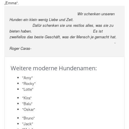
„Emma“.
Wir schenken unseren
Hunden ein klein wenig Liebe und Zeit.
Dafür schenken sie uns restlos alles, was sie zu
bieten haben.
Es ist
zweifellos das beste Geschäft, was der Mensch je gemacht hat.
-
Roger Caras-
Weitere moderne Hundenamen:
"Amy"
"Rocky"
"Lotte"
"Kira"
"Balu"
"Oskar"
"Bruno"
"Jack"