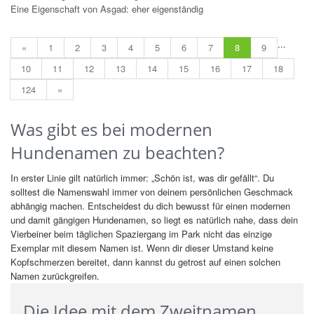
Eine Eigenschaft von Asgad: eher eigenständig
...
«
1
2
3
4
5
6
7
8
9
10
11
12
13
14
15
16
17
18
124
»
Was gibt es bei modernen
Hundenamen zu beachten?
In erster Linie gilt natürlich immer: „Schön ist, was dir gefällt“. Du
solltest die Namenswahl immer von deinem persönlichen Geschmack
abhängig machen. Entscheidest du dich bewusst für einen modernen
und damit gängigen Hundenamen, so liegt es natürlich nahe, dass dein
Vierbeiner beim täglichen Spaziergang im Park nicht das einzige
Exemplar mit diesem Namen ist. Wenn dir dieser Umstand keine
Kopfschmerzen bereitet, dann kannst du getrost auf einen solchen
Namen zurückgreifen.
Die Idee mit dem Zweitnamen