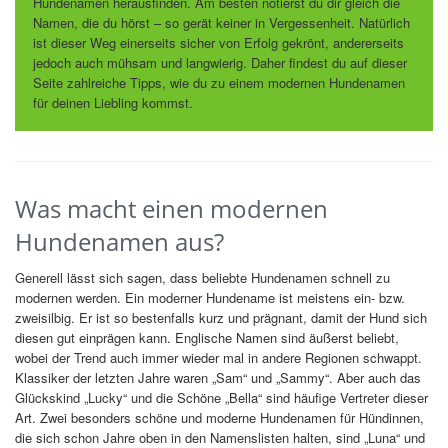
Hundenamen herausfinden. Am besten notierst du dir gleich die
Namen, die du hörst – so gerät keiner in Vergessenheit. Natürlich
ist dieser Weg einerseits sicher von Erfolg gekrönt, andererseits
jedoch auch mühsam und langwierig. Daher findest du auf dieser
Seite zahlreiche Tipps, wie du zu einem modernen Hundenamen
für deinen Liebling kommst.
Was macht einen modernen
Hundenamen aus?
Generell lässt sich sagen, dass beliebte Hundenamen schnell zu
modernen werden. Ein moderner Hundename ist meistens ein- bzw.
zweisilbig. Er ist so bestenfalls kurz und prägnant, damit der Hund sich
diesen gut einprägen kann. Englische Namen sind äußerst beliebt,
wobei der Trend auch immer wieder mal in andere Regionen schwappt.
Klassiker der letzten Jahre waren „Sam“ und „Sammy“. Aber auch das
Glückskind „Lucky“ und die Schöne „Bella“ sind häufige Vertreter dieser
Art. Zwei besonders schöne und moderne Hundenamen für Hündinnen,
die sich schon Jahre oben in den Namenslisten halten, sind „Luna“ und