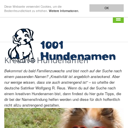
Diese Webseite verwendet Cookies, um die
OK
Bedienfreundlichkeit zu erhöhen.
Weitere Informationen.
Navigat
anzeig
Kreative Hundenamen
Bekommst du bald Familienzuwachs und bist noch auf der Suche nach
einem passenden Namen? „
Kreativität ist angeblich ansteckend. Aber
nur wenige wissen, dass sie auch anstrengend ist“
– so urteilte der
deutsche Satiriker Wolfgang R. Reus. Wenn du auf der Suche nach
einem kreativen Hundenamen bist, dann findest du hier gute Tipps, die
dir bei der Namensfindung helfen werden und diese für dich hoffentlich
nicht allzu anstrengend gestalten.