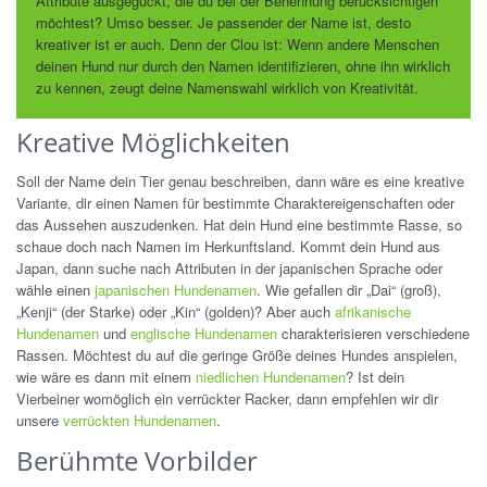
Attribute ausgeguckt, die du bei der Benennung berücksichtigen
möchtest? Umso besser. Je passender der Name ist, desto
kreativer ist er auch. Denn der Clou ist: Wenn andere Menschen
deinen Hund nur durch den Namen identifizieren, ohne ihn wirklich
zu kennen, zeugt deine Namenswahl wirklich von Kreativität.
Kreative Möglichkeiten
Soll der Name dein Tier genau beschreiben, dann wäre es eine kreative
Variante, dir einen Namen für bestimmte Charaktereigenschaften oder
das Aussehen auszudenken. Hat dein Hund eine bestimmte Rasse, so
schaue doch nach Namen im Herkunftsland. Kommt dein Hund aus
Japan, dann suche nach Attributen in der japanischen Sprache oder
wähle einen
japanischen Hundenamen
. Wie gefallen dir „Dai“ (groß),
„Kenji“ (der Starke) oder „Kin“ (golden)? Aber auch
afrikanische
Hundenamen
und
englische Hundenamen
charakterisieren verschiedene
Rassen. Möchtest du auf die geringe Größe deines Hundes anspielen,
wie wäre es dann mit einem
niedlichen Hundenamen
? Ist dein
Vierbeiner womöglich ein verrückter Racker, dann empfehlen wir dir
unsere
verrückten Hundenamen
.
Berühmte Vorbilder