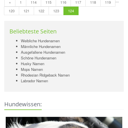
...
«
1
114
115
116
117
118
119
120
121
122
123
124
Beliebteste Seiten
Weibliche Hundenamen
Männliche Hundenamen
Ausgefallene Hundenamen
Schöne Hundenamen
Husky Namen
Mops Namen
Rhodesian Ridgeback Namen
Labrador Namen
Hundewissen: