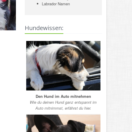
Labrador Namen
Hundewissen:
Den Hund im Auto mitnehmen
Wie du deinen Hund ganz entspannt im
Auto mitnimmst, erfährst du hier.